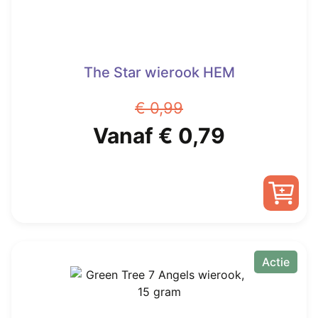
productpagina
The Star wierook HEM
€
0,99
Oorspronkelijke
Huidige
Vanaf
€
0,79
prijs
prijs
was:
is:
Dit
€ 0,99.
Vanaf
product
heeft
Actie
€ 0,79.
meerdere
variaties.
Deze