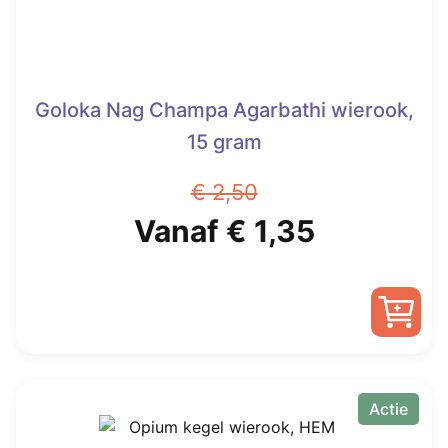
productpagina
Goloka Nag Champa Agarbathi wierook,
15 gram
€
2,50
Oorspronkelijke
Huidige
Vanaf
€
1,35
prijs
prijs
was:
is:
Dit
€ 2,50.
Vanaf
product
heeft
Actie
€ 1,35.
meerdere
variaties.