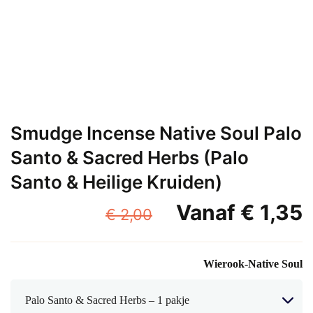
Smudge Incense Native Soul Palo
Santo & Sacred Herbs (Palo
Santo & Heilige Kruiden)
Oorspronkelijk
Vanaf
€
1,35
€
2,00
prijs
p
was:
i
Wierook-Native Soul
€ 2,00.
€