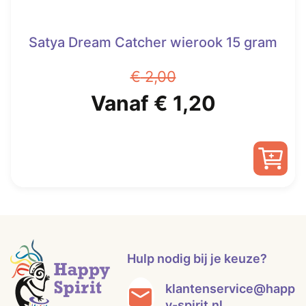
Satya Dream Catcher wierook 15 gram
€
2,00
Oorspronkelijke
Huidige
Vanaf
€
1,20
prijs
prijs
was:
is:
Dit
€ 2,00.
Vanaf
product
heeft
€ 1,20.
meerdere
variaties.
Hulp nodig bij je keuze?
Deze
optie
klantenservice@happ
kan
y-spirit.nl