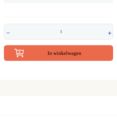
Smudge
Incense
Native
Soul
Palo
In winkelwagen
Santo
&
Sacred
Herbs
(Palo
Santo
&
Heilige
Kruiden)
aantal