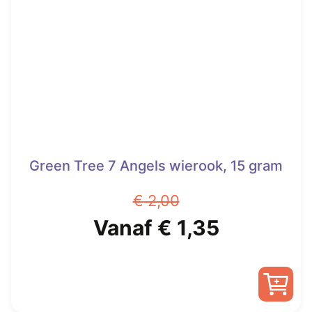
optie
kan
gekozen
worden
op
de
productpagina
Green Tree 7 Angels wierook, 15 gram
€
2,00
Oorspronkelijke
Huidige
Vanaf
€
1,35
prijs
prijs
was:
is:
Dit