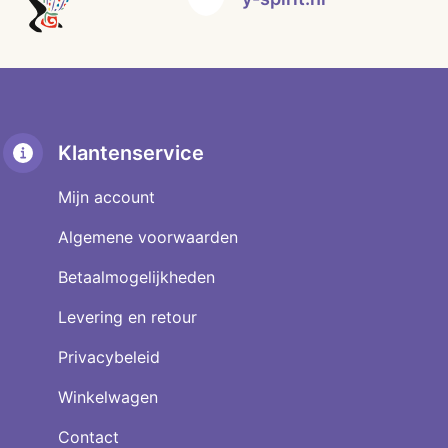
gekozen
worden
op
de
productpagina
Klantenservice
Mijn account
Algemene voorwaarden
Betaalmogelijkheden
Levering en retour
Privacybeleid
Winkelwagen
Contact