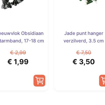
eeuwvlok Obsidiaan
Jade punt hanger
itarmband, 17-18 cm
verzilverd, 3.5 cm
€
2,99
€
7,50
Oorspronkelijke
Huidige
Oorspronk
Hu
€
1,99
€
3,50
prijs
prijs
prijs
pri
was:
is:
was:
is:
€ 2,99.
€ 1,99.
€ 7,50.
€ 