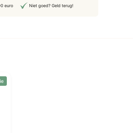
90 euro
Niet goed? Geld terug!
tal
ie