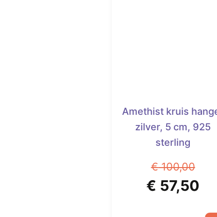
Amethist kruis hang
zilver, 5 cm, 925
sterling
€
100,00
Oorspronk
Hu
€
57,50
prijs
pr