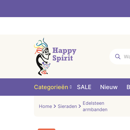
Producte
zoeken
Categorieën
SALE
Nieuw
B
Edelsteen
Home
Sieraden
armbanden