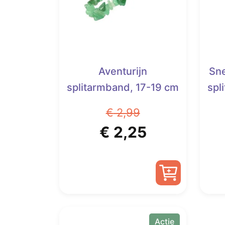
Aventurijn
Sn
splitarmband, 17-19 cm
spl
€
2,99
Oorspronkelijke
Huidige
€
2,25
prijs
prijs
was:
is:
€ 2,99.
€ 2,25.
Actie