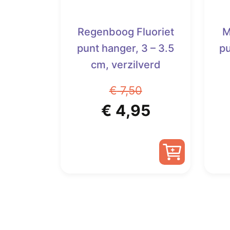
Regenboog Fluoriet
M
punt hanger, 3 – 3.5
pu
cm, verzilverd
€
7,50
Oorspronkelijke
Huidige
€
4,95
prijs
prijs
was:
is:
€ 7,50.
€ 4,95.