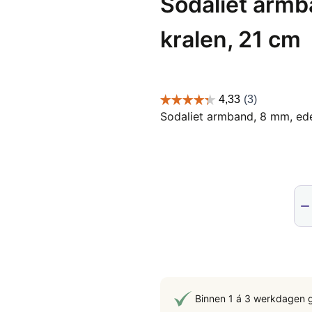
Sodaliet armb
kralen, 21 cm
Sodaliet armband, 8 mm, ede
Sod
arm
8
mm
ede
kra
21
Binnen 1 á 3 werkdagen 
cm