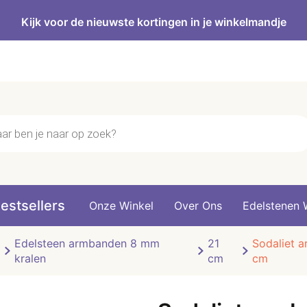
Kijk voor de nieuwste kortingen in je winkelmandje
n
estsellers
Onze Winkel
Over Ons
Edelstenen 
Edelsteen armbanden 8 mm
21
Sodaliet a
kralen
cm
cm