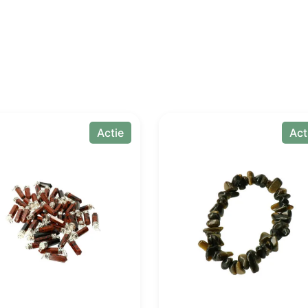
Actie
Act