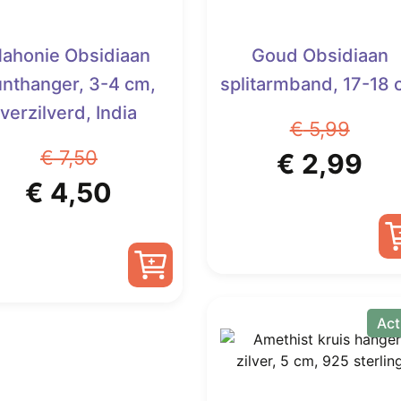
ahonie Obsidiaan
Goud Obsidiaan
nthanger, 3-4 cm,
splitarmband, 17-18
verzilverd, India
€
5,99
€
7,50
Oorspronk
Hu
€
2,99
Oorspronkelijke
Huidige
€
4,50
prijs
pri
prijs
prijs
was:
is:
was:
is:
€ 5,99.
€ 
€ 7,50.
€ 4,50.
Act