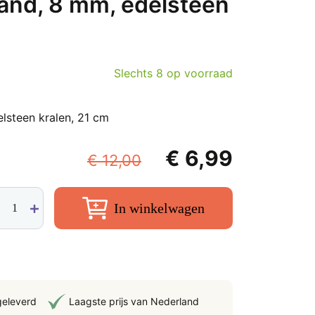
and, 8 mm, edelsteen
Slechts 8 op voorraad
lsteen kralen, 21 cm
Oorspronkelijke
Huidige
€
6,99
€
12,00
prijs
prijs
aliet
was:
is:
In winkelwagen
band,
€ 12,00.
€ 6,99.
,
lsteen
len,
geleverd
Laagste prijs van Nederland