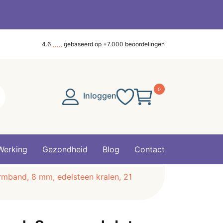
4.6
gebaseerd op +7.000 beoordelingen
0
Inloggen
Werking
Gezondheid
Blog
Contact
rmband, 8 mm, edelsteen kralen, 21