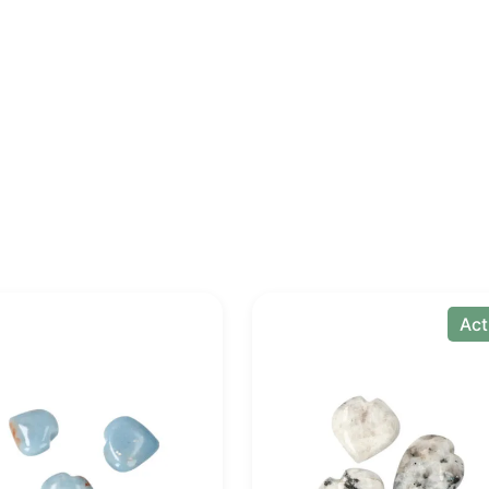
.
Act