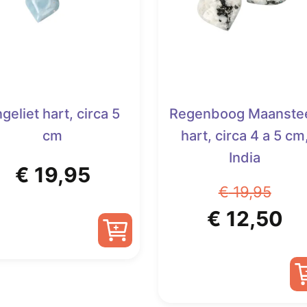
geliet hart, circa 5
Regenboog Maanste
cm
hart, circa 4 a 5 cm
India
€
19,95
€
19,95
Oorspronk
Hu
€
12,50
prijs
pr
was:
is: