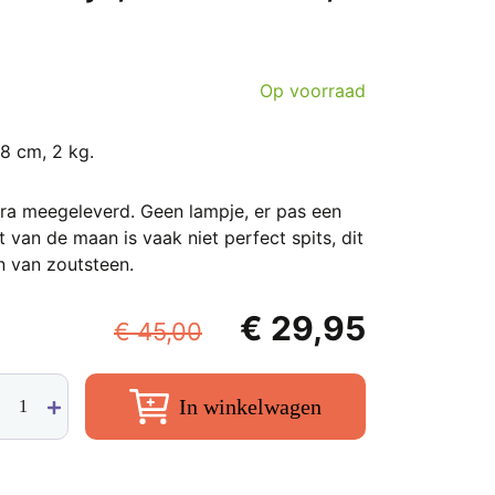
Op voorraad
18 cm, 2 kg.
tra meegeleverd. Geen lampje, er pas een
nt van de maan is vaak niet perfect spits, dit
 van zoutsteen.
Oorspronkelijke
Huidige
€
29,95
€
45,00
prijs
prijs
r
was:
is:
In winkelwagen
tlamp
€ 45,00.
€ 29,95
nje,
ca