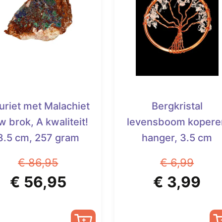
uriet met Malachiet
Bergkristal
w brok, A kwaliteit!
levensboom kopere
8.5 cm, 257 gram
hanger, 3.5 cm
€
86,95
€
6,99
Oorspronkelijke
Huidige
Oorspronk
Hu
€
56,95
€
3,99
prijs
prijs
prijs
pri