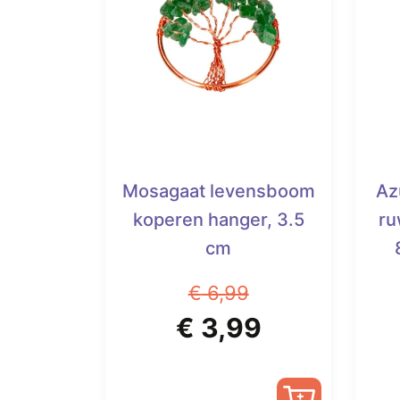
Mosagaat levensboom
Az
koperen hanger, 3.5
ru
cm
€
6,99
Oorspronkelijke
Huidige
€
3,99
prijs
prijs