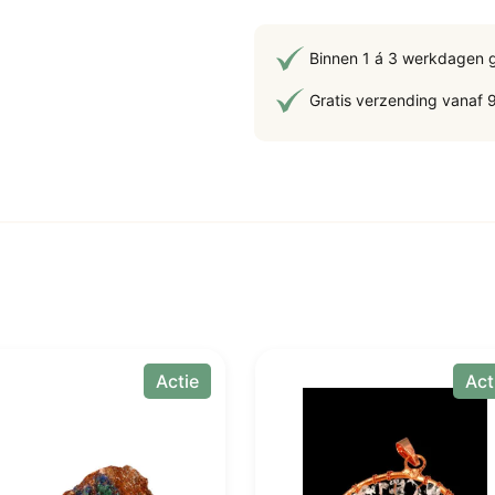
cm,
2
Binnen 1 á 3 werkdagen 
kg
Gratis verzending vanaf 
aan
Actie
Act