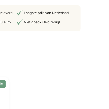
geleverd
Laagste prijs van Nederland
90 euro
Niet goed? Geld terug!
tal
ie