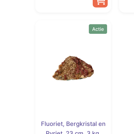
was:
is:
€ 6,99.
€ 3,99.
Actie
Fluoriet, Bergkristal en
Pyriet, 23 cm, 3 kg,