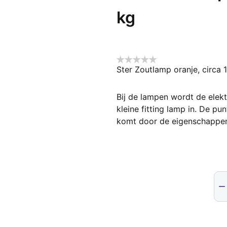
kg
Ster Zoutlamp oranje, circa 
Bij de lampen wordt de elek
kleine fitting lamp in. De pu
komt door de eigenschappen
Ste
Zou
ora
cir
18