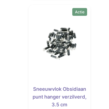
€ 22,00.
€ 12,50.
Actie
Sneeuwvlok Obsidiaan
punt hanger verzilverd,
3.5 cm