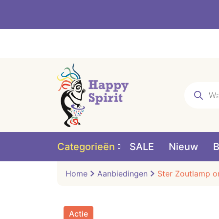
Producte
zoeken
Categorieën
SALE
Nieuw
B
Home
Aanbiedingen
Ster Zoutlamp or
Actie