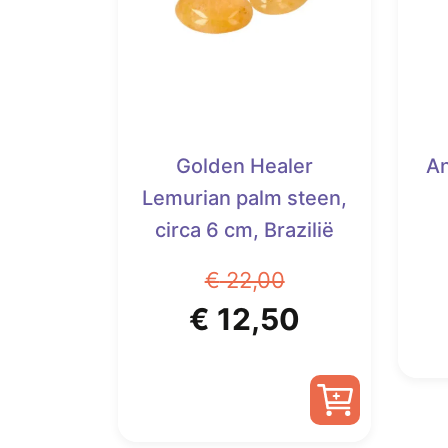
Golden Healer
An
Lemurian palm steen,
circa 6 cm, Brazilië
€
22,00
Oorspronkelijke
Huidige
€
12,50
prijs
prijs
was:
is: