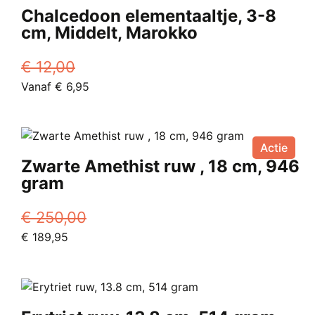
Chalcedoon elementaaltje, 3-8
cm, Middelt, Marokko
€
12,00
Oorspronkelijke
Huidige
Vanaf
€
6,95
prijs
Dit
prijs
was:
product
is:
€ 12,00.
heeft
Vanaf
Actie
meerdere
€ 6,95.
Zwarte Amethist ruw , 18 cm, 946
variaties.
gram
Deze
optie
€
250,00
kan
Oorspronkelijke
Huidige
€
189,95
gekozen
prijs
prijs
worden
was:
is:
op
€ 250,00.
€ 189,95.
de
productpagina