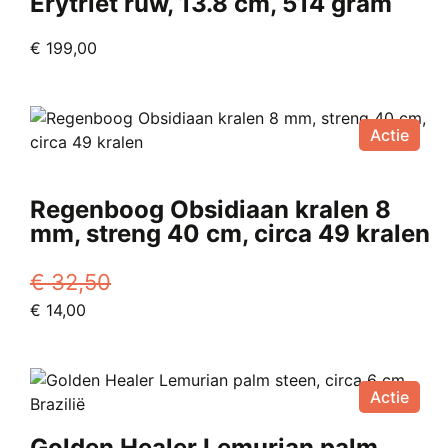
Erytriet ruw, 13.8 cm, 514 gram
€
199,00
Actie
Regenboog Obsidiaan kralen 8
mm, streng 40 cm, circa 49 kralen
€
32,50
Oorspronkelijke
Huidige
€
14,00
prijs
prijs
was:
is:
€ 32,50.
€ 14,00.
Actie
Golden Healer Lemurian palm