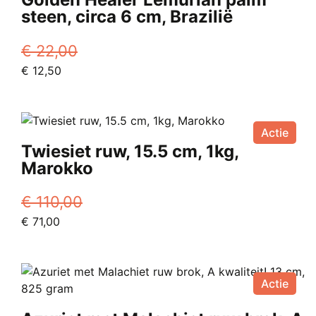
steen, circa 6 cm, Brazilië
€
22,00
Oorspronkelijke
Huidige
€
12,50
prijs
prijs
was:
is:
€ 22,00.
€ 12,50.
Actie
Twiesiet ruw, 15.5 cm, 1kg,
Marokko
€
110,00
Oorspronkelijke
Huidige
€
71,00
prijs
prijs
was:
is:
€ 110,00.
€ 71,00.
Actie