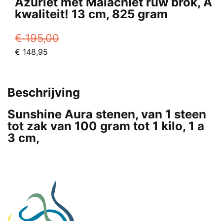
Azuriet met Malachiet ruw brok, A
kwaliteit! 13 cm, 825 gram
€
195,00
Oorspronkelijke
Huidige
€
148,95
prijs
prijs
was:
is:
€ 195,00.
€ 148,95.
Beschrijving
Sunshine Aura stenen, van 1 steen
tot zak van 100 gram tot 1 kilo, 1 a
3 cm,