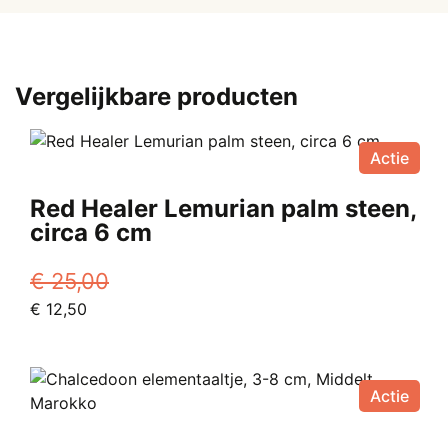
gram
tot
1
kilo,
Vergelijkbare producten
1-
3
cm
Actie
per
Red Healer Lemurian palm steen,
steen,
circa 6 cm
VS
aantal
€
25,00
Oorspronkelijke
Huidige
€
12,50
prijs
prijs
was:
is:
€ 25,00.
€ 12,50.
Actie