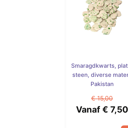
Smaragdkwarts, plat
steen, diverse mate
Pakistan
€
15,00
Oorspronkeli
Vanaf
€
7,5
prijs