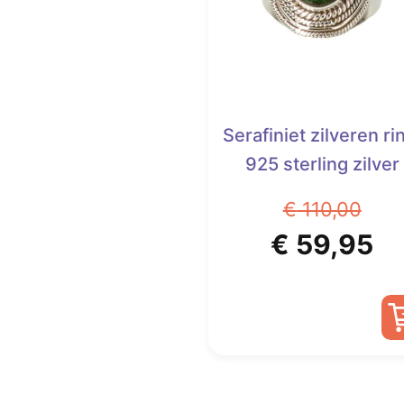
Serafiniet zilveren ri
925 sterling zilver
€
110,00
Oorspronk
Hu
€
59,95
prijs
pr
was:
is:
Dit
€ 110,00.
€ 
product
heeft