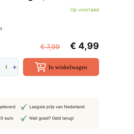
Op voorraad
m
Oorspronkelijke
Huidige
€
4,99
€
7,99
prijs
prijs
geroog
was:
is:
In winkelwagen
ut
€ 7,99.
€ 4,99.
ger,
tal
geleverd
Laagste prijs van Nederland
90 euro
Niet goed? Geld terug!