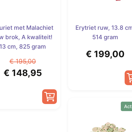
uriet met Malachiet
Erytriet ruw, 13.8 c
w brok, A kwaliteit!
514 gram
13 cm, 825 gram
€
199,00
€
195,00
e
Oorspronkelijke
Huidige
€
148,95
prijs
prijs
was:
is:
Act
€ 195,00.
€ 148,95.