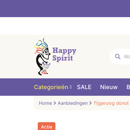
Producte
zoeken
Categorieën
SALE
Nieuw
B
Home
Aanbiedingen
Tijgeroog donut
Actie