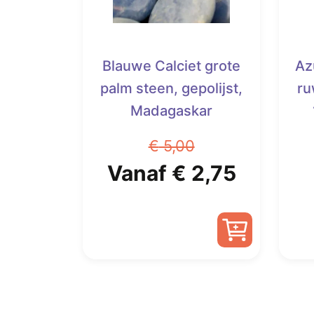
Blauwe Calciet grote
Az
palm steen, gepolijst,
ru
Madagaskar
€
5,00
Oorspronkelijke
Huidig
Vanaf
€
2,75
prijs
prijs
was:
is:
Dit
€ 5,00.
Vanaf
product
heeft
€ 2,75.
meerdere