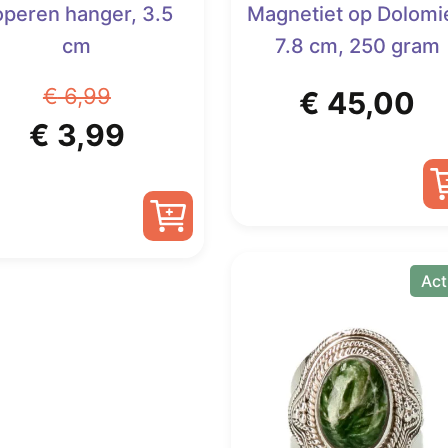
operen hanger, 3.5
Magnetiet op Dolomie
cm
7.8 cm, 250 gram
€
6,99
€
45,00
Oorspronkelijke
Huidige
€
3,99
prijs
prijs
was:
is:
€ 6,99.
€ 3,99.
Act