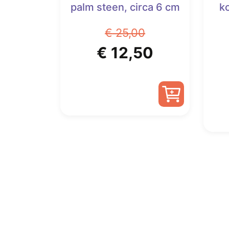
palm steen, circa 6 cm
k
€
25,00
Oorspronkelijke
Huidige
€
12,50
prijs
prijs
was:
is:
€ 25,00.
€ 12,50.