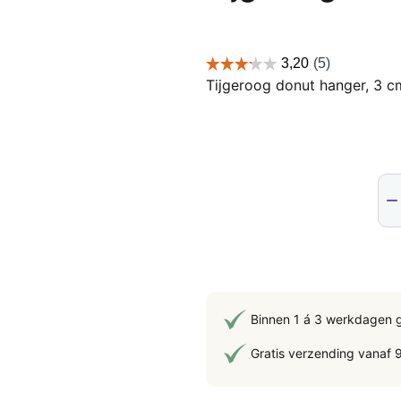
Tijgeroog donut hanger, 3 c
Tij
don
han
3
cm
aan
Binnen 1 á 3 werkdagen 
Gratis verzending vanaf 