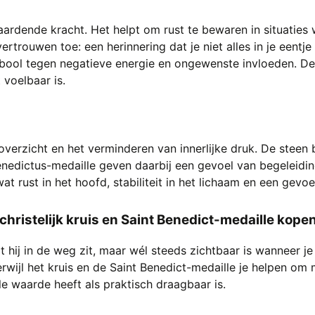
ardende kracht. Het helpt om rust te bewaren in situaties 
vertrouwen toe: een herinnering dat je niet alles in je eentj
mbool tegen negatieve energie en ongewenste invloeden. D
 voelbaar is.
overzicht en het verminderen van innerlijke druk. De steen
enedictus-medaille geven daarbij een gevoel van begeleidi
at rust in het hoofd, stabiliteit in het lichaam en een gevo
ristelijk kruis en Saint Benedict-medaille kope
 hij in de weg zit, maar wél steeds zichtbaar is wanneer j
erwijl het kruis en de Saint Benedict-medaille je helpen om
le waarde heeft als praktisch draagbaar is.