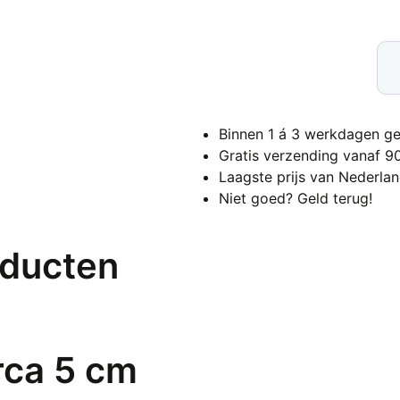
Tij
Sai
Ben
'Be
Binnen 1 á 3 werkdagen ge
ar
Gratis verzending vanaf 9
aan
Laagste prijs van Nederla
Niet goed? Geld terug!
oducten
irca 5 cm