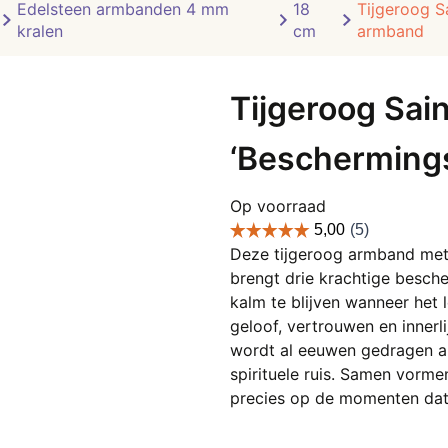
Edelsteen armbanden 4 mm
18
Tijgeroog S
kralen
cm
armband
Tijgeroog Sai
‘Bescherming
Op voorraad
Deze tijgeroog armband met c
brengt drie krachtige besch
kalm te blijven wanneer het l
geloof, vertrouwen en innerli
wordt al eeuwen gedragen al
spirituele ruis. Samen vorm
precies op de momenten dat 