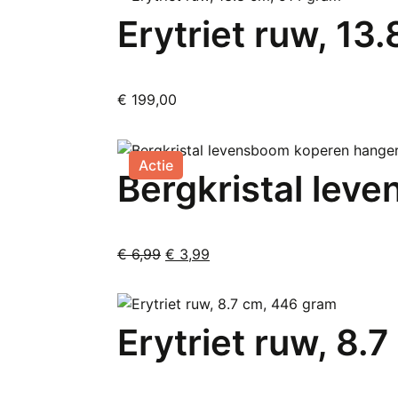
€ 9,00.
€ 5,75.
Erytriet ruw, 13
€
199,00
Actie
Bergkristal lev
Oorspronkelijke
Huidige
€
6,99
€
3,99
prijs
prijs
was:
is:
€ 6,99.
€ 3,99.
Erytriet ruw, 8.