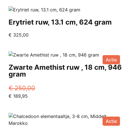
Erytriet ruw, 13.1 cm, 624 gram
€
325,00
Actie
Zwarte Amethist ruw , 18 cm, 946
gram
€
250,00
Oorspronkelijke
Huidige
€
189,95
prijs
prijs
was:
is:
€ 250,00.
€ 189,95.
Actie