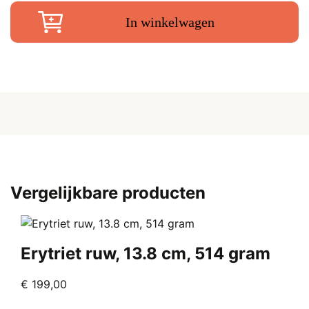
2.5
cm
In winkelwagen
aantal
Vergelijkbare producten
Erytriet ruw, 13.8 cm, 514 gram
€
199,00