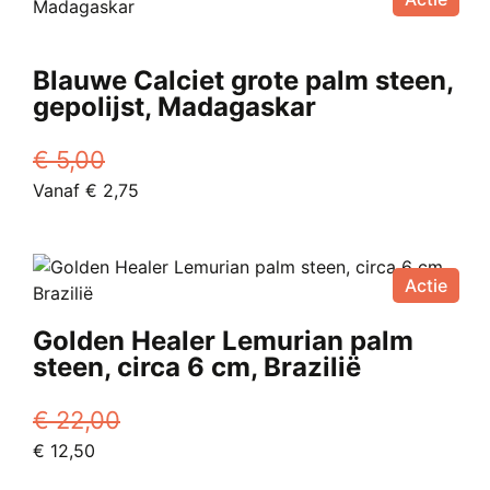
Blauwe Calciet grote palm steen,
gepolijst, Madagaskar
€
5,00
Oorspronkelijke
Huidige
Vanaf
€
2,75
prijs
Dit
prijs
was:
product
is:
€ 5,00.
heeft
Vanaf
Actie
meerdere
€ 2,75.
variaties.
Golden Healer Lemurian palm
Deze
steen, circa 6 cm, Brazilië
optie
kan
€
22,00
gekozen
Oorspronkelijke
Huidige
€
12,50
worden
prijs
prijs
op