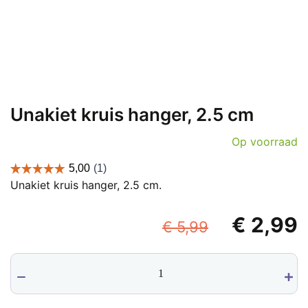
Unakiet kruis hanger, 2.5 cm
Op voorraad
Unakiet kruis hanger, 2.5 cm.
Oorspronk
€
2,99
€
5,99
prijs
p
Unakiet
was:
i
kruis
€ 5,99.
€
hanger,