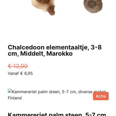
Chalcedoon elementaaltje, 3-8
cm, Middelt, Marokko
€
12,00
Oorspronkelijke
Huidige
Vanaf
€
6,95
prijs
Dit
prijs
was:
product
is:
€ 12,00.
heeft
Vanaf
Actie
meerdere
€ 6,95.
variaties.
Deze
Kammereriet palm steen, 5-7 cm,