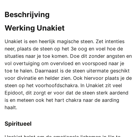
was:
is:
de
€ 22,00.
€ 12,50.
productpagina
Beschrijving
Werking Unakiet
Unakiet is een heerlijk magische steen. Zet intenties
neer, plaats de steen op het 3e oog en voel hoe de
situaties naar je toe komen. Doe dit zonder angsten en
vol overtuiging om overvloed en voorspoed naar je
toe te halen. Daarnaast is de steen uitermate geschikt
voor divinatie en helder zien. Ook hiervoor plaats je de
steen op het voorhoofdschakra. In Unakiet zit veel
Epidoot, dit zorgt er voor dat de steen sterk aardend
is en meteen ook het hart chakra naar de aarding
haalt.
Spiritueel