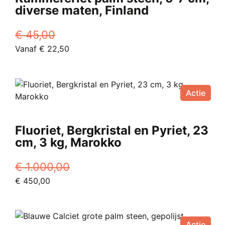
optie
diverse maten, Finland
kan
gekozen
€
45,00
worden
Oorspronkelijke
Huidige
Vanaf
€
22,50
op
prijs
Dit
prijs
de
was:
product
is:
productpagina
€ 45,00.
heeft
Vanaf
Actie
meerdere
€ 22,50.
variaties.
Deze
Fluoriet, Bergkristal en Pyriet, 23
optie
cm, 3 kg, Marokko
kan
gekozen
€
1.000,00
worden
Oorspronkelijke
Huidige
€
450,00
op
prijs
prijs
de
was:
is:
productpagina
€ 1.000,00.
€ 450,00.
Actie