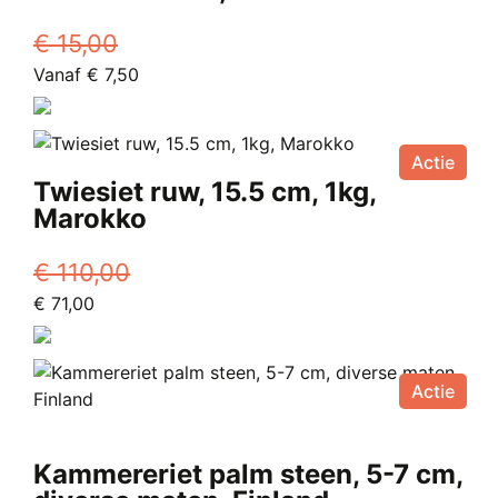
€
15,00
Oorspronkelijke
Huidige
Vanaf
€
7,50
prijs
Dit
prijs
was:
product
is:
€ 15,00.
heeft
Vanaf
Actie
meerdere
€ 7,50.
Twiesiet ruw, 15.5 cm, 1kg,
variaties.
Marokko
Deze
optie
€
110,00
kan
Oorspronkelijke
Huidige
€
71,00
gekozen
prijs
prijs
worden
was:
is:
op
€ 110,00.
€ 71,00.
Actie
de
productpagina
Kammereriet palm steen, 5-7 cm,