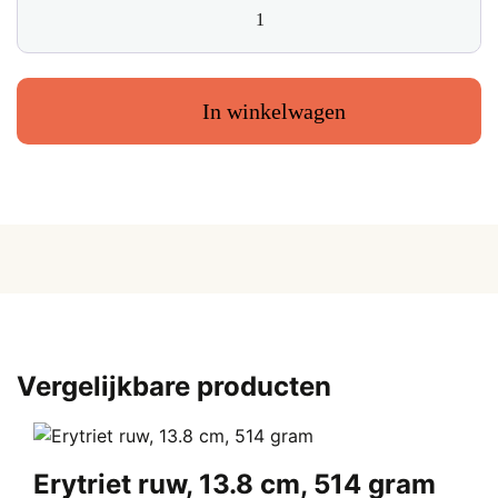
was:
i
spiraal
€ 10,00.
€
hanger,
goudkleurig,
trommelsteen,
In winkelwagen
circa
2
cm
aantal
Vergelijkbare producten
Erytriet ruw, 13.8 cm, 514 gram