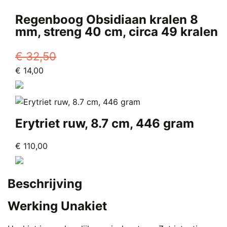
variaties.
Deze
Regenboog Obsidiaan kralen 8
optie
mm, streng 40 cm, circa 49 kralen
kan
gekozen
€
32,50
worden
Oorspronkelijke
Huidige
€
14,00
op
prijs
prijs
de
was:
is:
productpagina
€ 32,50.
€ 14,00.
Erytriet ruw, 8.7 cm, 446 gram
€
110,00
Beschrijving
Werking Unakiet