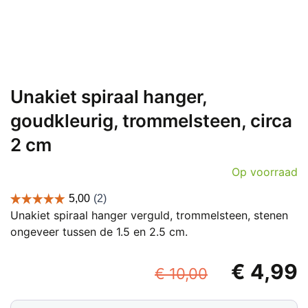
Unakiet spiraal hanger,
goudkleurig, trommelsteen, circa
2 cm
Op voorraad
Unakiet spiraal hanger verguld, trommelsteen, stenen
ongeveer tussen de 1.5 en 2.5 cm.
Oorspronk
€
4,99
€
10,00
prijs
p
Unakiet