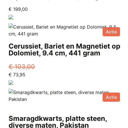
€
199,00
Actie
Cerussiet, Bariet en Magnetiet op
Dolomiet, 9.4 cm, 441 gram
€
103,00
Oorspronkelijke
Huidige
€
73,95
prijs
prijs
was:
is:
€ 103,00.
€ 73,95.
Actie
Smaragdkwarts, platte steen,
diverse maten, Pakistan