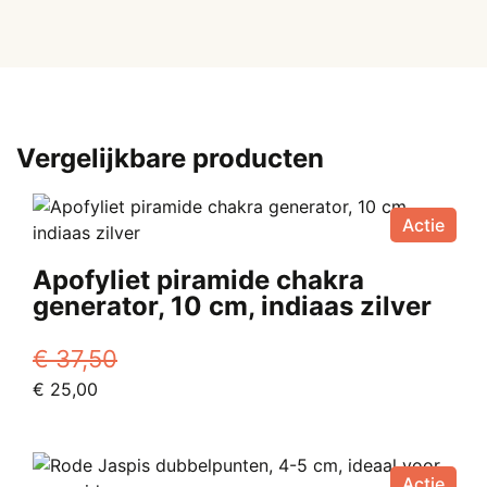
Vergelijkbare producten
Actie
Apofyliet piramide chakra
generator, 10 cm, indiaas zilver
€
37,50
Oorspronkelijke
Huidige
€
25,00
prijs
prijs
was:
is:
€ 37,50.
€ 25,00.
Actie