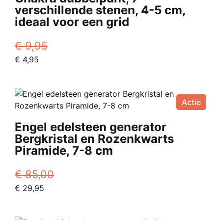
verschillende stenen, 4-5 cm,
ideaal voor een grid
€
9,95
Oorspronkelijke
Huidige
€
4,95
prijs
prijs
was:
is:
€ 9,95.
€ 4,95.
Actie
Engel edelsteen generator
Bergkristal en Rozenkwarts
Piramide, 7-8 cm
€
85,00
Oorspronkelijke
Huidige
€
29,95
prijs
prijs
was:
is: