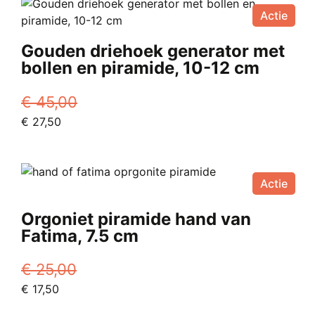
€ 85,00.
€ 29,95.
Actie
Gouden driehoek generator met
bollen en piramide, 10-12 cm
€
45,00
Oorspronkelijke
Huidige
€
27,50
prijs
prijs
was:
is:
€ 45,00.
€ 27,50.
Actie
Orgoniet piramide hand van
Fatima, 7.5 cm
€
25,00
Oorspronkelijke
Huidige
€
17,50
prijs
prijs