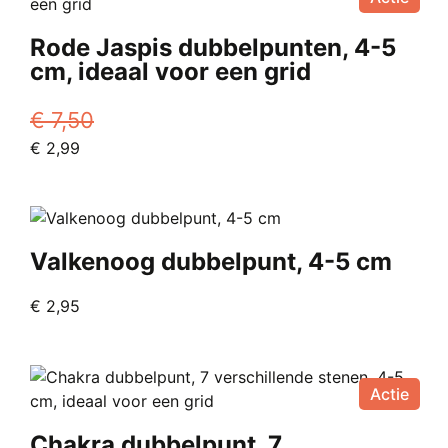
Rode Jaspis dubbelpunten, 4-5
cm, ideaal voor een grid
€
7,50
Oorspronkelijke
Huidige
€
2,99
prijs
prijs
was:
is:
€ 7,50.
€ 2,99.
Valkenoog dubbelpunt, 4-5 cm
€
2,95
Actie
Chakra dubbelpunt, 7