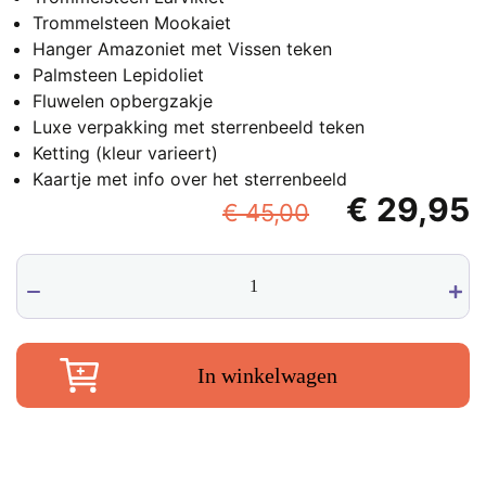
Trommelsteen Mookaiet
Hanger Amazoniet met Vissen teken
Palmsteen Lepidoliet
Fluwelen opbergzakje
Luxe verpakking met sterrenbeeld teken
Ketting (kleur varieert)
Kaartje met info over het sterrenbeeld
Oorspronke
€
29,95
€
45,00
prijs
p
Vissen
was:
i
sterrenbeeld
€ 45,00.
€
edelstenen
set
aantal
In winkelwagen