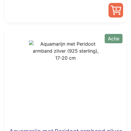
prijs
prijs
was:
is:
€ 60,00.
€ 39,95.
Actie