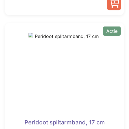
was:
is:
€ 100,00.
€ 57,50.
Actie
Peridoot splitarmband, 17 cm