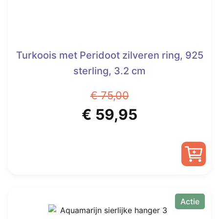
Turkoois met Peridoot zilveren ring, 925
sterling, 3.2 cm
€
75,00
Oorspronkelijke
Huidige
€
59,95
prijs
prijs
was:
is:
Dit
€ 75,00.
€ 59,95.
product
heeft
Actie
meerdere