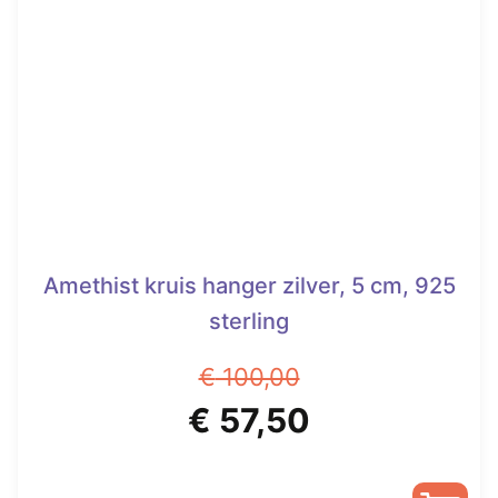
Amethist kruis hanger zilver, 5 cm, 925
sterling
€
100,00
Oorspronkelijke
Huidige
€
57,50
prijs
prijs