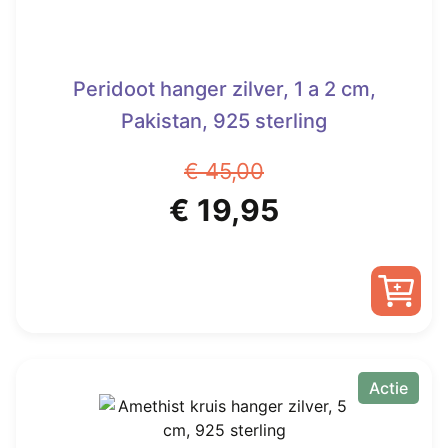
Peridoot hanger zilver, 1 a 2 cm,
Pakistan, 925 sterling
€
45,00
Oorspronkelijke
Huidige
€
19,95
prijs
prijs
was:
is:
€ 45,00.
€ 19,95.
Actie