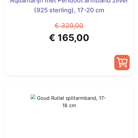
Aquamarijn met Peridoot armband zilver
(925 sterling), 17-20 cm
€
320,00
Oorspronkelijke
Huidige
€
165,00
prijs
prijs
was:
is:
€ 320,00.
€ 165,00.