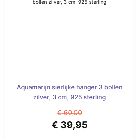
variaties.
Deze
optie
kan
gekozen
worden
op
de
productpagina
Aquamarijn sierlijke hanger 3 bollen
zilver, 3 cm, 925 sterling
€
60,00
Oorspronkelijke
Huidige
€
39,95