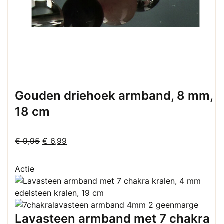
Gouden driehoek armband, 8 mm,
18 cm
Oorspronkelijke
Huidige
€
9,95
€
6,99
prijs
prijs
was:
is:
Actie
€ 9,95.
€ 6,99.
Lavasteen armband met 7 chakra