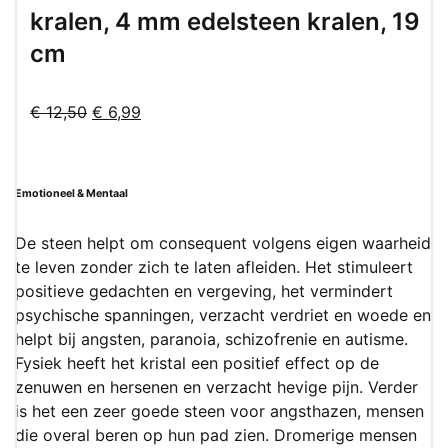
kralen, 4 mm edelsteen kralen, 19
cm
Oorspronkelijke
Huidige
€
12,50
€
6,99
prijs
prijs
was:
is:
€ 12,50.
€ 6,99.
Emotioneel & Mentaal
De steen helpt om consequent volgens eigen waarheid
te leven zonder zich te laten afleiden. Het stimuleert
positieve gedachten en vergeving, het vermindert
psychische spanningen, verzacht verdriet en woede en
helpt bij angsten, paranoia, schizofrenie en autisme.
Fysiek heeft het kristal een positief effect op de
zenuwen en hersenen en verzacht hevige pijn. Verder
is het een zeer goede steen voor angsthazen, mensen
die overal beren op hun pad zien. Dromerige mensen