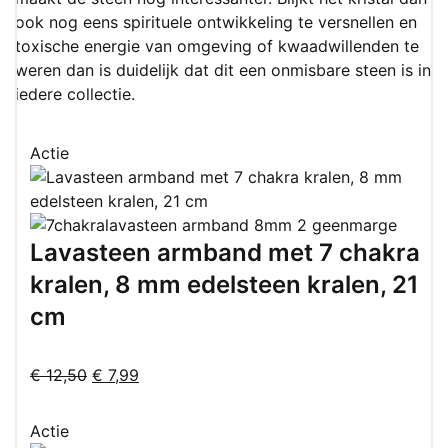
ook nog eens spirituele ontwikkeling te versnellen en
toxische energie van omgeving of kwaadwillenden te
weren dan is duidelijk dat dit een onmisbare steen is in
iedere collectie.
Actie
Lavasteen armband met 7 chakra
kralen, 8 mm edelsteen kralen, 21
cm
Oorspronkelijke
Huidige
€
12,50
€
7,99
prijs
prijs
was:
is:
Actie
€ 12,50.
€ 7,99.