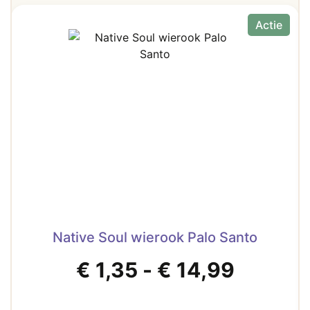
Actie
Native Soul wierook Palo Santo
Prijskl
€
1,35
-
€
14,99
€ 1,35