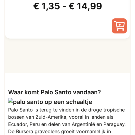
Prijskl
€
1,35
-
€
14,99
€ 1,35
tot
Dit
product
€ 14,9
heeft
meerdere
variaties.
Deze
optie
kan
Waar komt Palo Santo vandaan?
gekozen
worden
Palo Santo is terug te vinden in de droge tropische
op
bossen van Zuid-Amerika, vooral in landen als
de
Ecuador, Peru en delen van Argentinië en Paraguay.
productpagina
De Bursera graveolens groeit voornamelijk in