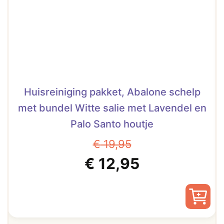
Huisreiniging pakket, Abalone schelp
met bundel Witte salie met Lavendel en
Palo Santo houtje
€
19,95
Oorspronkelijke
Huidige
€
12,95
prijs
prijs
was:
is: