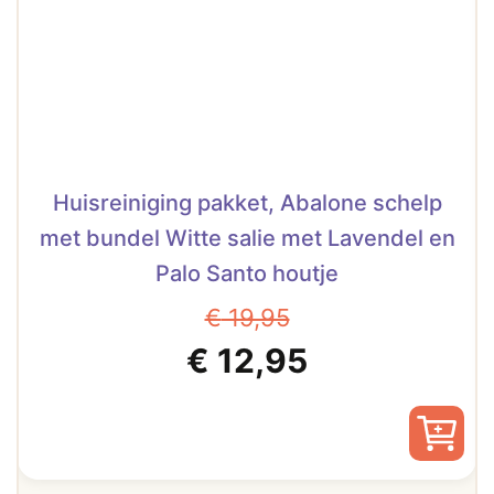
Huisreiniging pakket, Abalone schelp
met bundel Witte salie met Lavendel en
Palo Santo houtje
€
19,95
Oorspronkelijke
Huidige
€
12,95
prijs
prijs
was:
is: