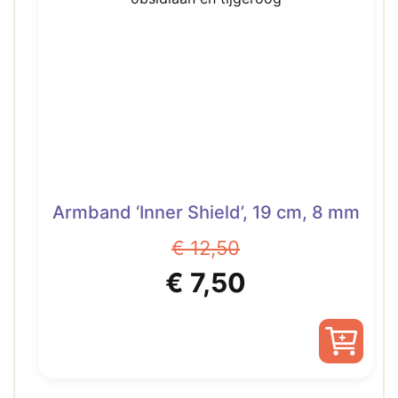
Armband ‘Inner Shield’, 19 cm, 8 mm
€
12,50
Oorspronkelijke
Huidige
€
7,50
prijs
prijs
was:
is: