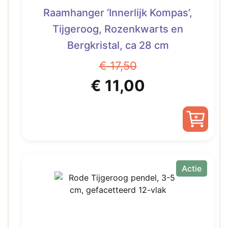
Raamhanger ‘Innerlijk Kompas’,
Tijgeroog, Rozenkwarts en
Bergkristal, ca 28 cm
€
17,50
Oorspronkelijke
Huidige
€
11,00
prijs
prijs
was:
is:
€ 17,50.
€ 11,00.
Actie