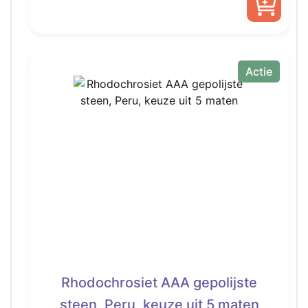
was:
is:
€ 105,00.
€ 52,50.
Actie
Rhodochrosiet AAA gepolijste
steen, Peru, keuze uit 5 maten