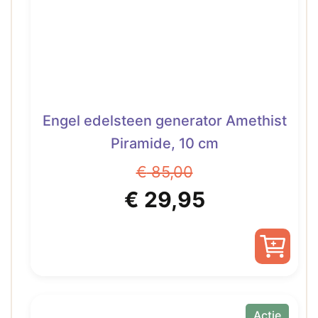
Engel edelsteen generator Amethist
Piramide, 10 cm
€
85,00
Oorspronkelijke
Huidige
€
29,95
prijs
prijs
was:
is:
€ 85,00.
€ 29,95.
Actie