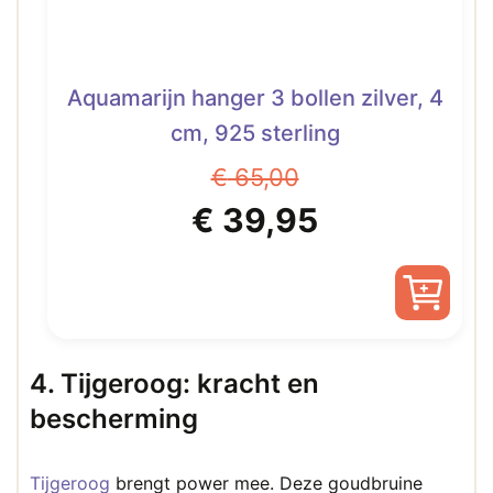
Aquamarijn hanger 3 bollen zilver, 4
cm, 925 sterling
€
65,00
Oorspronkelijke
Huidige
€
39,95
prijs
prijs
was:
is:
€ 65,00.
€ 39,95.
4. Tijgeroog: kracht en
bescherming
Tijgeroog
brengt power mee. Deze goudbruine