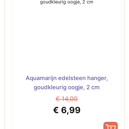
variaties.
Deze
optie
kan
gekozen
worden
op
de
productpagina
Aquamarijn edelsteen hanger,
goudkleurig oogje, 2 cm
€
14,00
Oorspronkelijke
Huidige
€
6,99
prijs
prijs