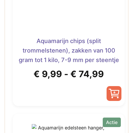
Aquamarijn chips (split
trommelstenen), zakken van 100
gram tot 1 kilo, 7-9 mm per steentje
Prijskl
€
9,99
-
€
74,99
€ 9,99
tot
Dit
product
€ 74,9
heeft
Actie
meerdere