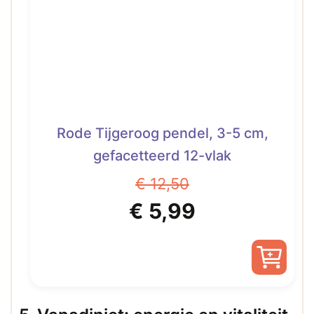
Rode Tijgeroog pendel, 3-5 cm,
gefacetteerd 12-vlak
€
12,50
Oorspronkelijke
Huidige
€
5,99
prijs
prijs
was:
is:
€ 12,50.
€ 5,99.