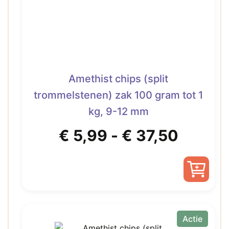
worden
op
de
productpagina
Amethist chips (split
trommelstenen) zak 100 gram tot 1
kg, 9-12 mm
Prijskl
€
5,99
-
€
37,50
€ 5,99
tot
Dit
product
€ 37,5
heeft
Actie
meerdere