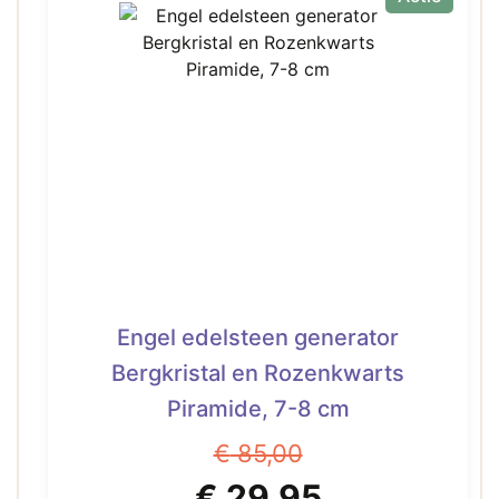
Engel edelsteen generator
Bergkristal en Rozenkwarts
Piramide, 7-8 cm
€
85,00
Oorspronkelijke
Huidige
€
29,95