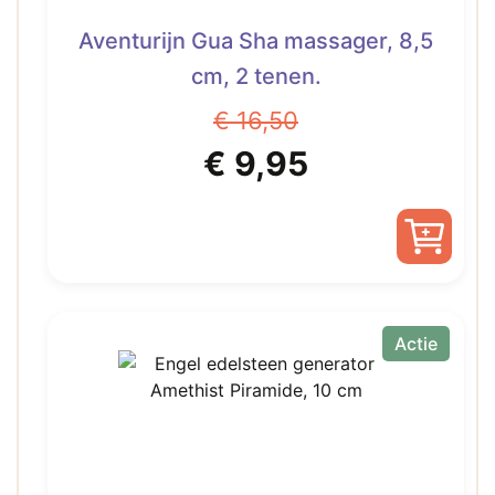
Aventurijn Gua Sha massager, 8,5
cm, 2 tenen.
€
16,50
Oorspronkelijke
Huidige
€
9,95
prijs
prijs
was:
is:
€ 16,50.
€ 9,95.
Actie