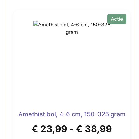
Actie
Amethist bol, 4-6 cm, 150-325 gram
Prijsk
€
23,99
-
€
38,99