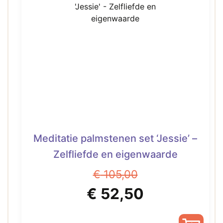
Meditatie palmstenen set ‘Jessie’ –
Zelfliefde en eigenwaarde
€
105,00
Oorspronkelijke
Huidige
€
52,50
prijs
prijs