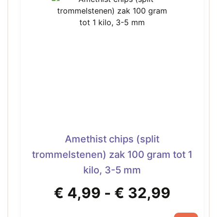
variaties.
Deze
optie
kan
gekozen
worden
op
de
productpagina
Amethist chips (split
trommelstenen) zak 100 gram tot 1
kilo, 3-5 mm
Prijsk
€
4,99
-
€
32,99
€ 4,99