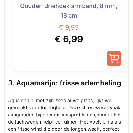
Gouden driehoek armband, 8 mm,
18 cm
€
9,95
Oorspronkelijke
Huidige
€
6,99
prijs
prijs
was:
is:
€ 9,95.
€ 6,99.
3. Aquamarijn: frisse ademhaling
Aquamarijn
, met zijn zeeblauwe glans, lijkt wel
gemaakt voor luchtigheid. Deze steen wordt vaak
aangeraden bij ademhalingsproblemen, omdat het
de luchtwegen helpt verruimen. Het voelt bijna als
een frisse wind die door de longen waait, perfect