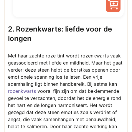
tot
Dit
product
€ 32,
2. Rozenkwarts: liefde voor de
heeft
longen
meerdere
variaties.
Deze
Met haar zachte roze tint wordt rozenkwarts vaak
optie
geassocieerd met liefde en mildheid. Maar het gaat
kan
verder: deze steen helpt de borstkas openen door
gekozen
emotionele spanning los te laten. Een vrije
worden
ademhaling ligt binnen handbereik. Bij astma kan
op
rozenkwarts
vooral fijn zijn om dat beklemmende
de
gevoel te verzachten, doordat het de energie rond
productpagina
het hart en de longen harmoniseert. Het wordt
gezegd dat deze steen emoties zoals verdriet of
angst, die vaak samenhangen met benauwdheid,
helpt te kalmeren. Door haar zachte werking kan