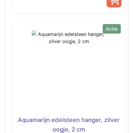
was:
is:
€ 14,00.
€ 6,99.
Actie
Aquamarijn edelsteen hanger, zilver
oogje, 2 cm