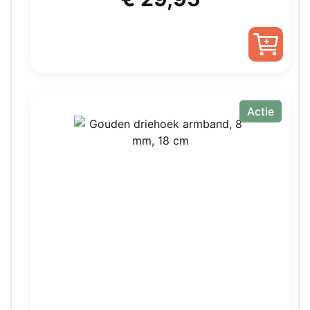
prijs
prijs
was:
is:
€ 85,00.
€ 29,95.
Actie