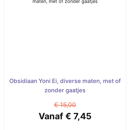
Obsidiaan Yoni Ei, diverse maten, met of
zonder gaatjes
€
15,00
Oorspronkelijke
Huidige
Vanaf
€
7,45
prijs
prijs