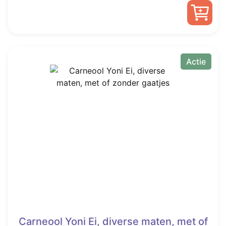
was:
is:
€ 12,50.
€ 6,99.
Actie
Carneool Yoni Ei, diverse maten, met of