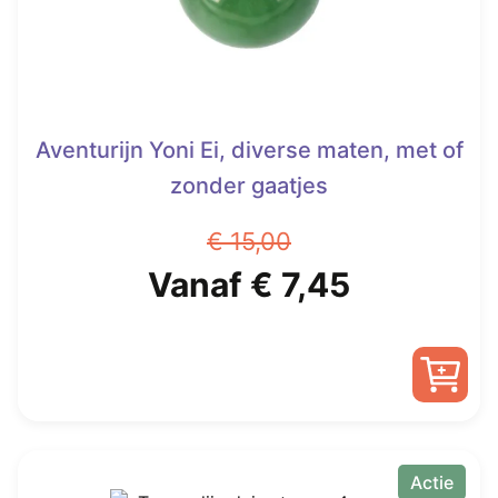
Aventurijn Yoni Ei, diverse maten, met of
zonder gaatjes
€
15,00
Oorspronkelijke
Huidige
Vanaf
€
7,45
prijs
prijs
was:
is:
Dit
€ 15,00.
Vanaf
product
heeft
Actie
€ 7,45.