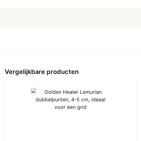
125
gram
aantal
Vergelijkbare producten