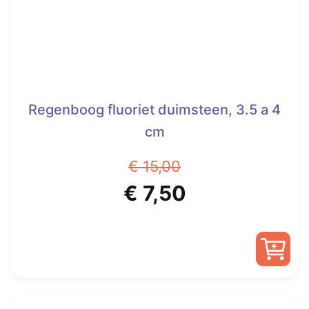
worden
op
de
productpagina
Regenboog fluoriet duimsteen, 3.5 a 4
cm
€
15,00
Oorspronkelijke
Huidige
€
7,50
prijs
prijs
was:
is:
€ 15,00.
€ 7,50.