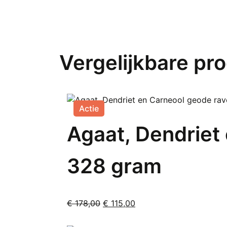
Vergelijkbare pr
Actie
Agaat, Dendriet
328 gram
Oorspronkelijke
Huidige
€
178,00
€
115,00
prijs
prijs
was:
is: