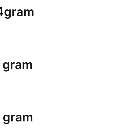
64gram
5 gram
9 gram