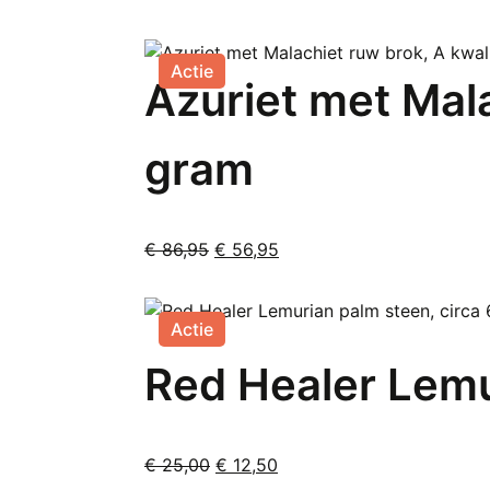
Actie
Azuriet met Mala
gram
Oorspronkelijke
Huidige
€
86,95
€
56,95
prijs
prijs
was:
is:
€ 86,95.
€ 56,95.
Actie
Red Healer Lemu
Oorspronkelijke
Huidige
€
25,00
€
12,50