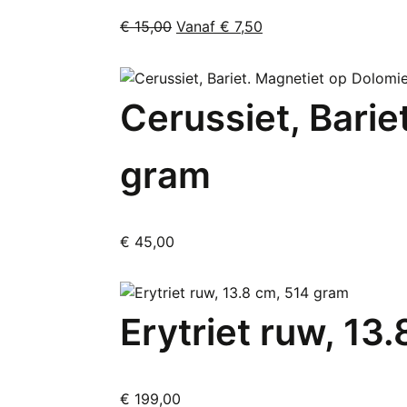
Oorspronkelijke
Huidige
€
15,00
Vanaf
€
7,50
Dit
prijs
prijs
product
was:
is:
heeft
€ 15,00.
Vanaf
Cerussiet, Barie
meerdere
€ 7,50.
variaties.
Deze
gram
optie
kan
gekozen
€
45,00
worden
op
de
productpagina
Erytriet ruw, 13
€
199,00