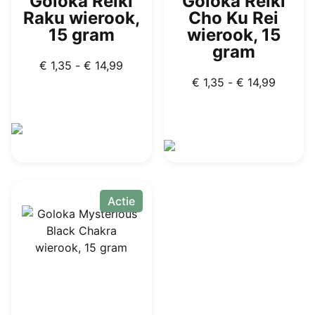
Goloka Reiki
Goloka Reiki
Raku wierook,
Cho Ku Rei
15 gram
wierook, 15
gram
Prijsklasse:
€
1,35
-
€
14,99
€ 1,35
Prijskla
€
1,35
-
€
14,99
tot
€ 1,35
€ 14,99
tot
€ 14,99
Dit
product
Dit
heeft
product
Actie
meerdere
heeft
variaties.
meerdere
Deze
variaties.
optie
Deze
kan
optie
gekozen
kan
worden
gekozen