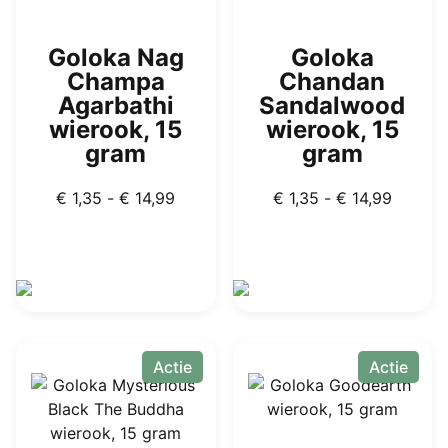
Goloka Nag
Goloka
Champa
Chandan
Agarbathi
Sandalwood
wierook, 15
wierook, 15
gram
gram
Prijsklasse:
Prijskla
€
1,35
-
€
14,99
€
1,35
-
€
14,99
€ 1,35
€ 1,35
tot
tot
€ 14,99
€ 14,99
Dit
Dit
product
product
Actie
Actie
heeft
heeft
meerdere
meerdere
variaties.
variaties.
Deze
Deze