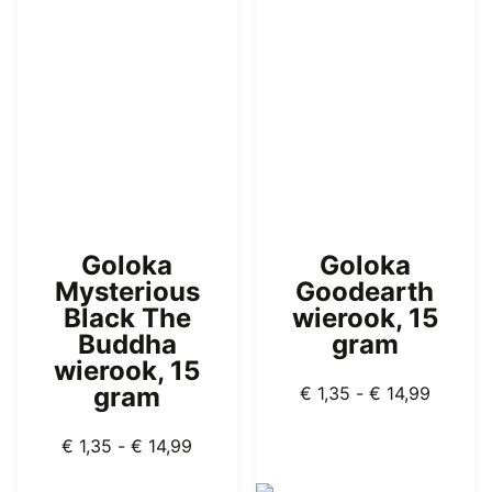
optie
optie
kan
kan
gekozen
gekozen
worden
worden
op
op
de
de
productpagina
productpagina
Goloka
Goloka
Mysterious
Goodearth
Black The
wierook, 15
Buddha
gram
wierook, 15
Prijskla
gram
€
1,35
-
€
14,99
€ 1,35
Prijsklasse:
tot
€
1,35
-
€
14,99
€ 1,35
€ 14,99