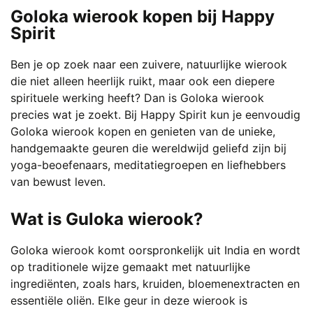
product
Goloka wierook kopen bij Happy
heeft
Spirit
meerdere
variaties.
Ben je op zoek naar een zuivere, natuurlijke wierook
Deze
die niet alleen heerlijk ruikt, maar ook een diepere
optie
spirituele werking heeft? Dan is Goloka wierook
kan
precies wat je zoekt. Bij Happy Spirit kun je eenvoudig
gekozen
Goloka wierook kopen en genieten van de unieke,
worden
handgemaakte geuren die wereldwijd geliefd zijn bij
op
yoga-beoefenaars, meditatiegroepen en liefhebbers
de
van bewust leven.
productpagina
Wat is Guloka wierook?
Goloka wierook komt oorspronkelijk uit India en wordt
op traditionele wijze gemaakt met natuurlijke
ingrediënten, zoals hars, kruiden, bloemenextracten en
essentiële oliën. Elke geur in deze wierook is