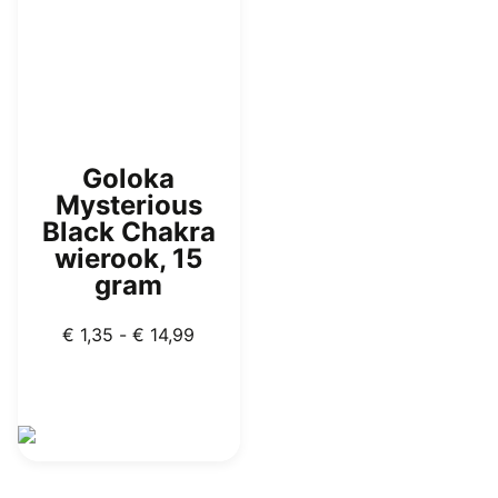
op
worden
de
op
productpagina
de
productpagina
Goloka
Mysterious
Black Chakra
wierook, 15
gram
Prijsklasse:
€
1,35
-
€
14,99
€ 1,35
tot
€ 14,99
Dit