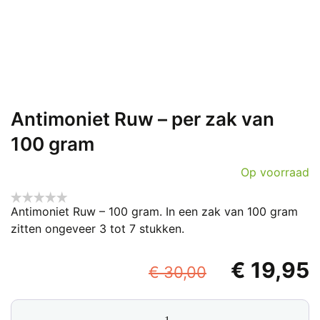
Antimoniet Ruw – per zak van
100 gram
Op voorraad
Antimoniet Ruw – 100 gram. In een zak van 100 gram
zitten ongeveer 3 tot 7 stukken.
Oorspronke
€
19,95
€
30,00
prijs
p
Antimoniet
was:
i