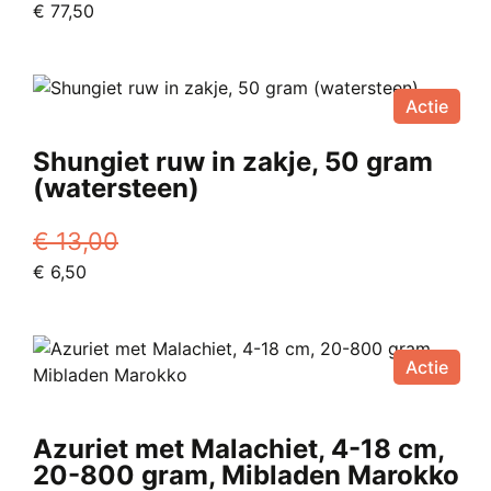
Oorspronkelijke
Huidige
€
77,50
worden
prijs
prijs
op
was:
is:
de
€ 110,00.
€ 77,50.
productpagina
Actie
Shungiet ruw in zakje, 50 gram
(watersteen)
€
13,00
Oorspronkelijke
Huidige
€
6,50
prijs
prijs
was:
is:
€ 13,00.
€ 6,50.
Actie
Azuriet met Malachiet, 4-18 cm,
20-800 gram, Mibladen Marokko