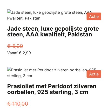
prijs
Dit
prijs
productpagina
was:
product
is:
€ 12,00.
heeft
Vanaf
Actie
meerdere
€ 5,99.
variaties.
Jade steen, luxe gepolijste grote
Deze
steen, AAA kwaliteit, Pakistan
optie
kan
€
5,00
gekozen
Oorspronkelijke
Huidige
Vanaf
€
2,99
worden
prijs
Dit
prijs
op
was:
product
is:
de
€ 5,00.
heeft
Vanaf
productpagina
Actie
meerdere
€ 2,99.
variaties.
Prasioliet met Peridoot zilveren
Deze
oorbellen, 925 sterling, 3 cm
optie
kan
€
110,00
gekozen