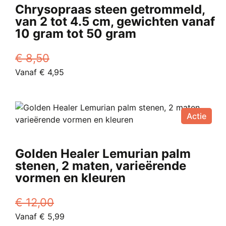
Chrysopraas steen getrommeld,
van 2 tot 4.5 cm, gewichten vanaf
10 gram tot 50 gram
€
8,50
Oorspronkelijke
Huidige
Vanaf
€
4,95
prijs
Dit
prijs
was:
product
is:
€ 8,50.
heeft
Vanaf
Actie
meerdere
€ 4,95.
variaties.
Deze
Golden Healer Lemurian palm
optie
stenen, 2 maten, varieërende
kan
vormen en kleuren
gekozen
worden
€
12,00
op
Oorspronkelijke
Huidige
Vanaf
€
5,99
de