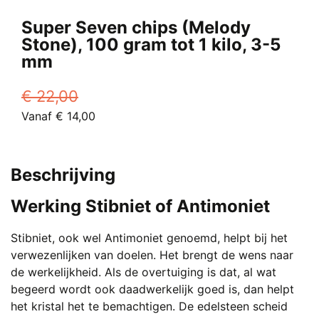
Deze
Super Seven chips (Melody
optie
Stone), 100 gram tot 1 kilo, 3-5
kan
mm
gekozen
worden
€
22,00
op
Oorspronkelijke
Huidige
Vanaf
€
14,00
de
prijs
Dit
prijs
productpagina
was:
product
is:
€ 22,00.
heeft
Vanaf
Beschrijving
meerdere
€ 14,00.
variaties.
Werking Stibniet of Antimoniet
Deze
optie
Stibniet, ook wel Antimoniet genoemd, helpt bij het
kan
verwezenlijken van doelen. Het brengt de wens naar
gekozen
de werkelijkheid. Als de overtuiging is dat, al wat
worden
begeerd wordt ook daadwerkelijk goed is, dan helpt
op
het kristal het te bemachtigen. De edelsteen scheid