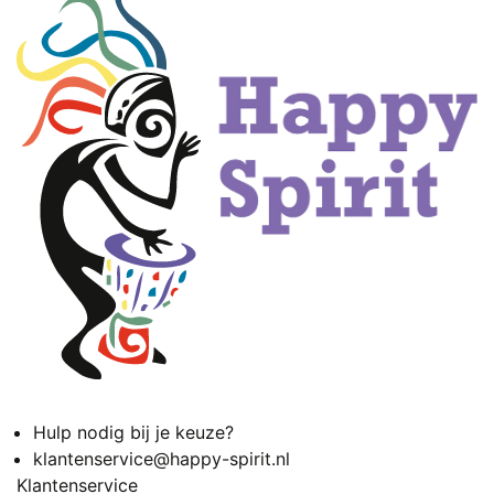
Hulp nodig bij je keuze?
klantenservice@happy-spirit.nl
Klantenservice