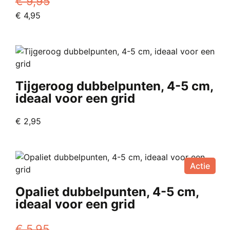
€
9,95
Oorspronkelijke
Huidige
€
4,95
prijs
prijs
was:
is:
€ 9,95.
€ 4,95.
Tijgeroog dubbelpunten, 4-5 cm,
ideaal voor een grid
€
2,95
Actie
Opaliet dubbelpunten, 4-5 cm,
ideaal voor een grid
€
5,95