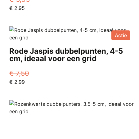
Oorspronkelijke
Huidige
€
2,95
prijs
prijs
was:
is:
€ 5,95.
€ 2,95.
Actie
Rode Jaspis dubbelpunten, 4-5
cm, ideaal voor een grid
€
7,50
Oorspronkelijke
Huidige
€
2,99
prijs
prijs
was:
is:
€ 7,50.
€ 2,99.