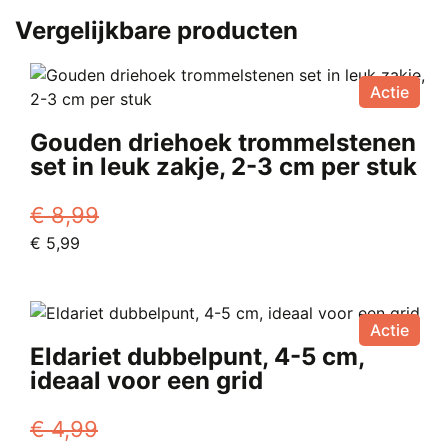
Vergelijkbare producten
Actie
Gouden driehoek trommelstenen
set in leuk zakje, 2-3 cm per stuk
€
8,99
Oorspronkelijke
Huidige
€
5,99
prijs
prijs
was:
is:
€ 8,99.
€ 5,99.
Actie
Eldariet dubbelpunt, 4-5 cm,
ideaal voor een grid
€
4,99