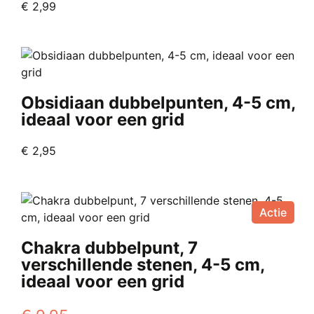
Oorspronkelijke
Huidige
€
2,99
prijs
prijs
was:
is:
€ 4,99.
€ 2,99.
Obsidiaan dubbelpunten, 4-5 cm,
ideaal voor een grid
€
2,95
Actie
Chakra dubbelpunt, 7
verschillende stenen, 4-5 cm,
ideaal voor een grid