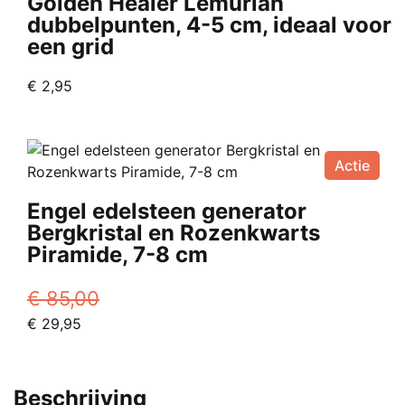
Golden Healer Lemurian
dubbelpunten, 4-5 cm, ideaal voor
een grid
€
2,95
Actie
Engel edelsteen generator
Bergkristal en Rozenkwarts
Piramide, 7-8 cm
€
85,00
Oorspronkelijke
Huidige
€
29,95
prijs
prijs
was:
is:
€ 85,00.
€ 29,95.
Beschrijving