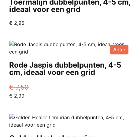
Toermalijn dubbelpunten, 4-5 cm,
ideaal voor een grid
€
2,95
Actie
Rode Jaspis dubbelpunten, 4-5
cm, ideaal voor een grid
€
7,50
Oorspronkelijke
Huidige
€
2,99
prijs
prijs
was:
is:
€ 7,50.
€ 2,99.