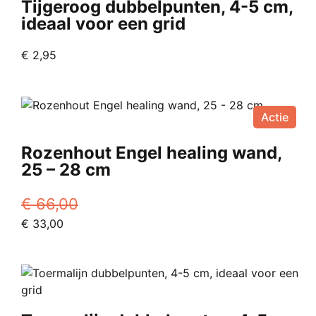
Tijgeroog dubbelpunten, 4-5 cm,
ideaal voor een grid
€
2,95
Actie
Rozenhout Engel healing wand,
25 – 28 cm
€
66,00
Oorspronkelijke
Huidige
€
33,00
prijs
prijs
was:
is:
€ 66,00.
€ 33,00.