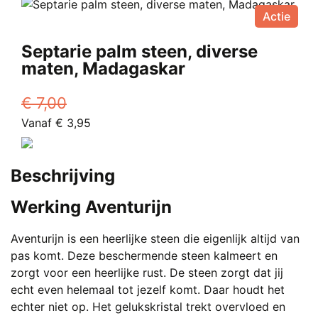
op
Actie
de
productpagina
Septarie palm steen, diverse
maten, Madagaskar
€
7,00
Oorspronkelijke
Huidige
Vanaf
€
3,95
prijs
Dit
prijs
was:
product
is:
Beschrijving
€ 7,00.
heeft
Vanaf
meerdere
€ 3,95.
Werking Aventurijn
variaties.
Deze
Aventurijn is een heerlijke steen die eigenlijk altijd van
optie
pas komt. Deze beschermende steen kalmeert en
kan
zorgt voor een heerlijke rust. De steen zorgt dat jij
gekozen
echt even helemaal tot jezelf komt. Daar houdt het
worden
echter niet op. Het gelukskristal trekt overvloed en
op