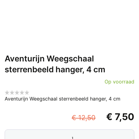
Aventurijn Weegschaal
sterrenbeeld hanger, 4 cm
Op voorraad
Aventurijn Weegschaal sterrenbeeld hanger, 4 cm
Oorspron
€
7,50
€
12,50
prijs
p
Aventurijn
was:
i