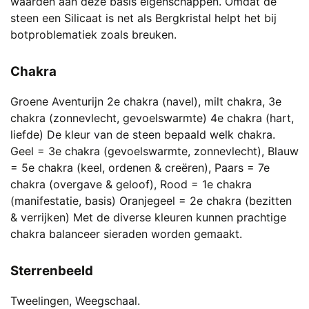
waarden aan deze basis eigenschappen. Omdat de
steen een Silicaat is net als Bergkristal helpt het bij
botproblematiek zoals breuken.
Chakra
Groene Aventurijn 2e chakra (navel), milt chakra, 3e
chakra (zonnevlecht, gevoelswarmte) 4e chakra (hart,
liefde) De kleur van de steen bepaald welk chakra.
Geel = 3e chakra (gevoelswarmte, zonnevlecht), Blauw
= 5e chakra (keel, ordenen & creëren), Paars = 7e
chakra (overgave & geloof), Rood = 1e chakra
(manifestatie, basis) Oranjegeel = 2e chakra (bezitten
& verrijken) Met de diverse kleuren kunnen prachtige
chakra balanceer sieraden worden gemaakt.
Sterrenbeeld
Tweelingen, Weegschaal.