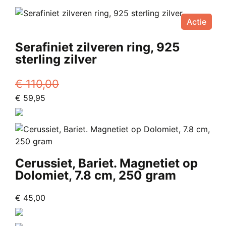
Actie
Serafiniet zilveren ring, 925
sterling zilver
€
110,00
Oorspronkelijke
Huidige
€
59,95
prijs
Dit
prijs
was:
product
is:
€ 110,00.
heeft
€ 59,95.
meerdere
variaties.
Cerussiet, Bariet. Magnetiet op
Deze
Dolomiet, 7.8 cm, 250 gram
optie
kan
€
45,00
gekozen
worden