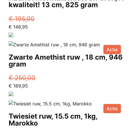
kwaliteit! 13 cm, 825 gram
€
195,00
Oorspronkelijke
Huidige
€
148,95
prijs
prijs
was:
is:
€ 195,00.
€ 148,95.
Actie
Zwarte Amethist ruw , 18 cm, 946
gram
€
250,00
Oorspronkelijke
Huidige
€
189,95
prijs
prijs
was:
is:
€ 250,00.
€ 189,95.
Actie
Twiesiet ruw, 15.5 cm, 1kg,
Marokko