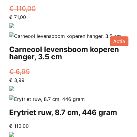
€
110,00
Oorspronkelijke
Huidige
€
71,00
prijs
prijs
was:
is:
€ 110,00.
€ 71,00.
Actie
Carneool levensboom koperen
hanger, 3.5 cm
€
6,99
Oorspronkelijke
Huidige
€
3,99
prijs
prijs
was:
is:
€ 6,99.
€ 3,99.
Erytriet ruw, 8.7 cm, 446 gram
€
110,00