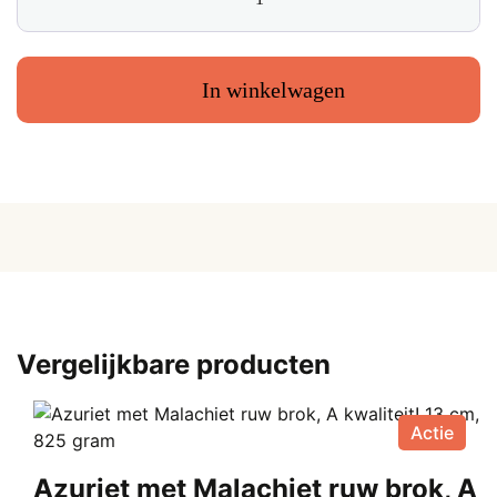
Weegschaal
€ 12,50.
€
sterrenbeeld
hanger,
4
In winkelwagen
cm
aantal
Vergelijkbare producten
Actie
Azuriet met Malachiet ruw brok, A