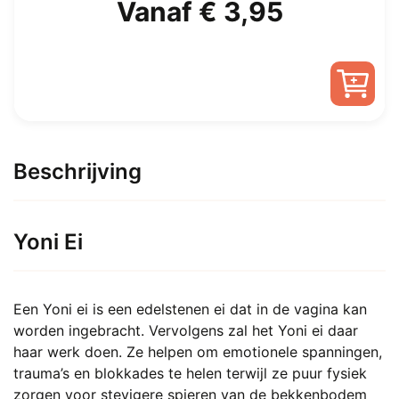
Oorspronkelijke
Huidige
Vanaf
€
3,95
prijs
prijs
was:
is:
Dit
€ 7,00.
Vanaf
product
heeft
Beschrijving
€ 3,95.
meerdere
variaties.
Deze
Yoni Ei
optie
kan
gekozen
Een Yoni ei is een edelstenen ei dat in de vagina kan
worden
worden ingebracht. Vervolgens zal het Yoni ei daar
op
haar werk doen. Ze helpen om emotionele spanningen,
de
trauma’s en blokkades te helen terwijl ze puur fysiek
productpagina
zorgen voor stevigere spieren van de bekkenbodem