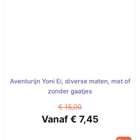
Aventurijn Yoni Ei, diverse maten, met of
zonder gaatjes
€
15,00
Oorspronkelijke
Huidige
Vanaf
€
7,45
prijs
prijs