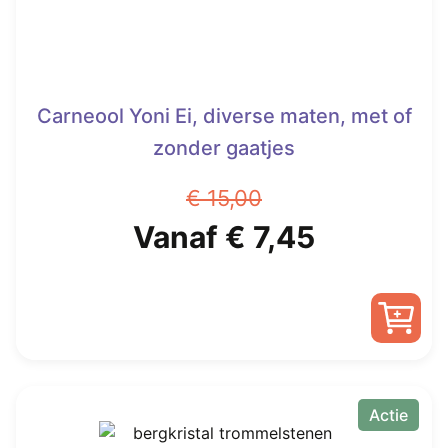
Carneool Yoni Ei, diverse maten, met of
zonder gaatjes
€
15,00
Oorspronkelijke
Huidige
Vanaf
€
7,45
prijs
prijs
was:
is:
Dit
€ 15,00.
Vanaf
product
heeft
Actie
€ 7,45.
meerdere