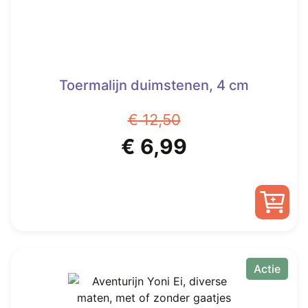
Toermalijn duimstenen, 4 cm
€
12,50
Oorspronkelijke
Huidige
€
6,99
prijs
prijs
was:
is:
€ 12,50.
€ 6,99.
Actie