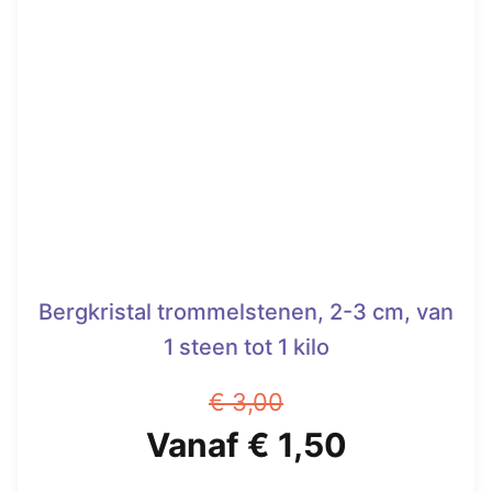
variaties.
Deze
optie
kan
gekozen
worden
op
de
productpagina
Bergkristal trommelstenen, 2-3 cm, van
1 steen tot 1 kilo
€
3,00
Oorspronkelijke
Huidige
Vanaf
€
1,50