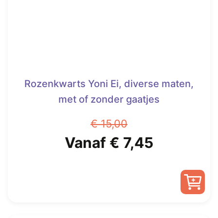
worden
op
de
productpagina
Rozenkwarts Yoni Ei, diverse maten,
met of zonder gaatjes
€
15,00
Oorspronkelijke
Huidige
Vanaf
€
7,45
prijs
prijs
was:
is:
Dit
€ 15,00.
Vanaf
product