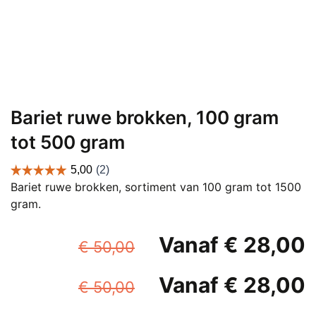
Bariet ruwe brokken, 100 gram
tot 500 gram
Bariet ruwe brokken, sortiment van 100 gram tot 1500
gram.
Oorspronkelijke
Vanaf
€
28,00
€
50,00
prijs
p
Oorspronkelijke
Vanaf
€
28,00
was:
i
€
50,00
prijs
p
€ 50,00.