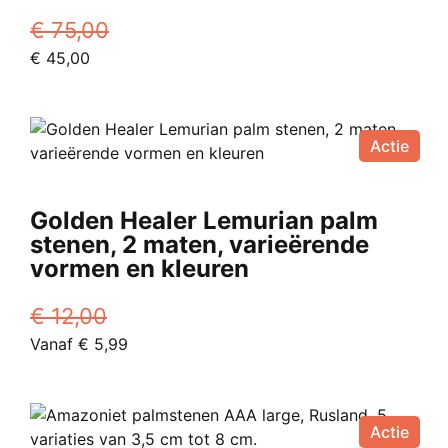
€
75,00
Oorspronkelijke
Huidige
€
45,00
prijs
prijs
was:
is:
€ 75,00.
€ 45,00.
Actie
Golden Healer Lemurian palm
stenen, 2 maten, varieërende
vormen en kleuren
€
12,00
Oorspronkelijke
Huidige
Vanaf
€
5,99
prijs
Dit
prijs
was:
product
is:
€ 12,00.
heeft
Vanaf
Actie
meerdere
€ 5,99.