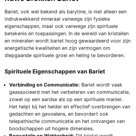
Deze
optie
Bariet, ook wel bekend als barytine, is niet alleen een
kan
indrukwekkend mineraal vanwege zijn fysieke
gekozen
eigenschappen, maar ook vanwege zijn spirituele
worden
betekenis en toepassingen. In de wereld van kristallen
op
en mineralen wordt bariet hoog gewaardeerd voor zijn
de
energetische kwaliteiten en zijn vermogen om
productpagina
diepgaande spirituele groei en heling te bevorderen.
Spirituele Eigenschappen van Bariet
Verbinding en Communicatie:
Bariet wordt vaak
geassocieerd met het verbeteren van communicatie,
zowel op een aardse als op een spirituele manier.
Het helpt bij het helder en effectief overbrengen van
gedachten en gevoelens, en bevordert ook
telepathische communicatie en het ontvangen van
boodschappen uit hogere dimensies.
Bewustzijn en Wakkerheid:
Dit kristal wordt