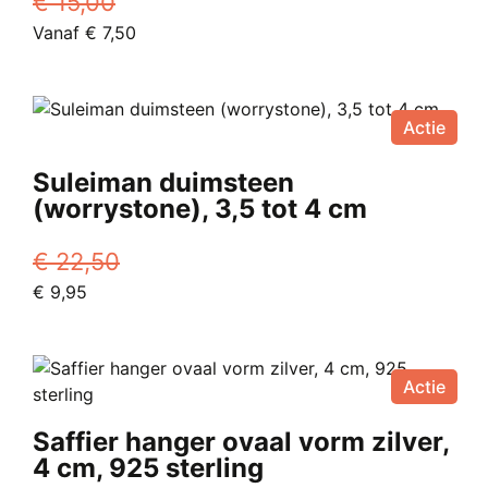
€
15,00
worden
Oorspronkelijke
Huidige
Vanaf
€
7,50
op
prijs
Dit
prijs
de
was:
product
is:
productpagina
€ 15,00.
heeft
Vanaf
Actie
meerdere
€ 7,50.
variaties.
Suleiman duimsteen
Deze
(worrystone), 3,5 tot 4 cm
optie
kan
€
22,50
gekozen
Oorspronkelijke
Huidige
€
9,95
worden
prijs
prijs
op
was:
is:
de
€ 22,50.
€ 9,95.
productpagina
Actie
Saffier hanger ovaal vorm zilver,
4 cm, 925 sterling