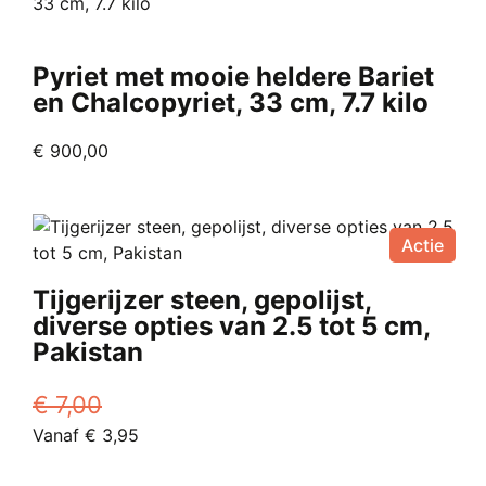
Pyriet met mooie heldere Bariet
en Chalcopyriet, 33 cm, 7.7 kilo
€
900,00
Actie
Tijgerijzer steen, gepolijst,
diverse opties van 2.5 tot 5 cm,
Pakistan
€
7,00
Oorspronkelijke
Huidige
Vanaf
€
3,95
prijs
Dit
prijs
was:
product
is: