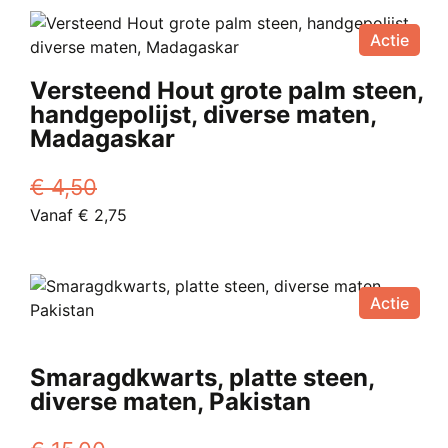
€ 7,00.
heeft
Vanaf
Actie
meerdere
€ 3,95.
variaties.
Versteend Hout grote palm steen,
Deze
handgepolijst, diverse maten,
optie
Madagaskar
kan
gekozen
€
4,50
worden
Oorspronkelijke
Huidige
Vanaf
€
2,75
op
prijs
Dit
prijs
de
was:
product
is:
productpagina
€ 4,50.
heeft
Vanaf
Actie
meerdere
€ 2,75.
variaties.
Deze
Smaragdkwarts, platte steen,
optie
diverse maten, Pakistan
kan
gekozen