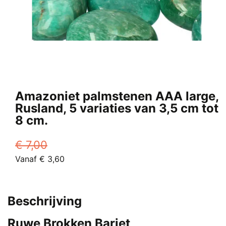
Amazoniet palmstenen AAA large,
Rusland, 5 variaties van 3,5 cm tot
8 cm.
€
7,00
Oorspronkelijke
Huidige
Vanaf
€
3,60
prijs
Dit
prijs
was:
product
is:
€ 7,00.
heeft
Vanaf
Beschrijving
meerdere
€ 3,60.
variaties.
Ruwe Brokken Bariet