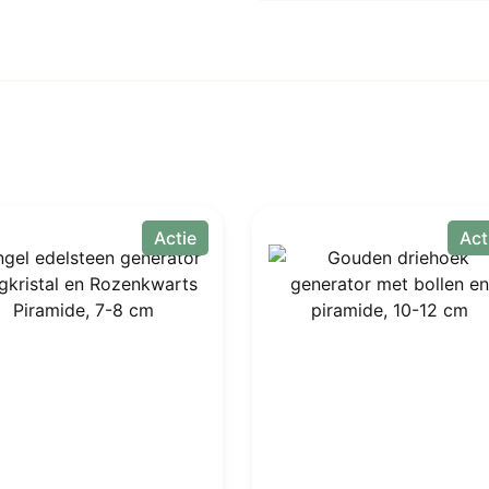
Actie
Act