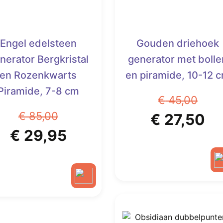
Engel edelsteen
Gouden driehoek
nerator Bergkristal
generator met bolle
en Rozenkwarts
en piramide, 10-12 
Piramide, 7-8 cm
€
45,00
€
85,00
Oorspronk
Hu
€
27,50
Oorspronkelijke
Huidige
€
29,95
prijs
pr
prijs
prijs
was:
is:
was:
is:
€ 45,00.
€ 
€ 85,00.
€ 29,95.