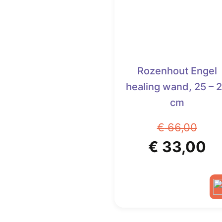
Rozenhout Engel
healing wand, 25 – 
cm
€
66,00
Oorspronk
Hu
€
33,00
prijs
pr
was:
is
€ 66,00.
€ 