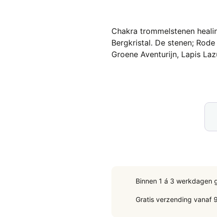
Chakra trommelstenen healin
Bergkristal. De stenen; Rode 
Groene Aventurijn, Lapis Lazu
Tro
Cha
hea
wan
14-
15
cm
Binnen 1 á 3 werkdagen 
aan
Gratis verzending vanaf 