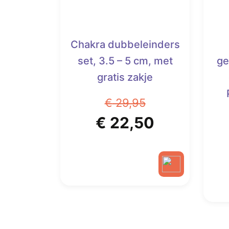
Chakra dubbeleinders
set, 3.5 – 5 cm, met
ge
gratis zakje
€
29,95
Oorspronkelijke
Huidige
€
22,50
prijs
prijs
was:
is:
€ 29,95.
€ 22,50.