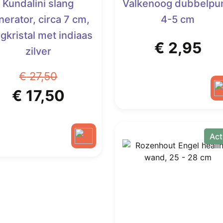
Kundalini slang
Valkenoog dubbelpun
nerator, circa 7 cm,
4-5 cm
gkristal met indiaas
€
2,95
zilver
€
27,50
Oorspronkelijke
Huidige
€
17,50
prijs
prijs
Act
was:
is:
€ 27,50.
€ 17,50.