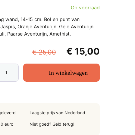
Op voorraad
g wand, 14-15 cm. Bol en punt van
Jaspis, Oranje Aventurijn, Gele Aventurijn,
li, Paarse Aventurijn, Amethist.
Oorspronkelijke
Huidige
€
15,00
€
25,00
prijs
prijs
mmelsteen
was:
is:
In winkelwagen
kra
€ 25,00.
€ 15,00
ling
d,
geleverd
Laagste prijs van Nederland
tal
90 euro
Niet goed? Geld terug!