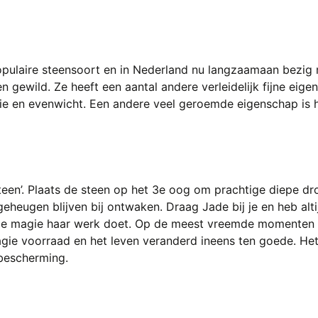
opulaire steensoort en in Nederland nu langzaamaan bezig 
n gewild. Ze heeft een aantal andere verleidelijk fijne eig
ie en evenwicht. Een andere veel geroemde eigenschap is 
teen’. Plaats de steen op het 3e oog om prachtige diepe d
eheugen blijven bij ontwaken. Draag Jade bij je en heb alt
 de magie haar werk doet. Op de meest vreemde momenten b
magie voorraad en het leven veranderd ineens ten goede. Het
 bescherming.