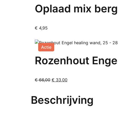
Oplaad mix berg
€
4,95
Actie
Rozenhout Engel
Oorspronkelijke
Huidige
€
66,00
€
33,00
prijs
prijs
was:
is:
Beschrijving
€ 66,00.
€ 33,00.