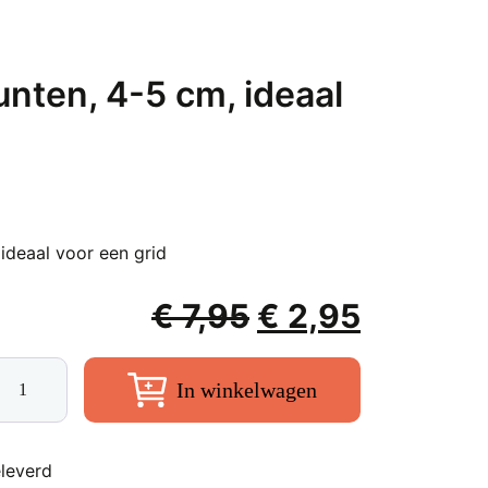
nten, 4-5 cm, ideaal
ideaal voor een grid
Oorspronkelij
Huidige
€
7,95
€
2,95
prijs
prijs
de
was:
is:
In winkelwagen
belpunten,
€ 7,95.
€ 2,95.
leverd