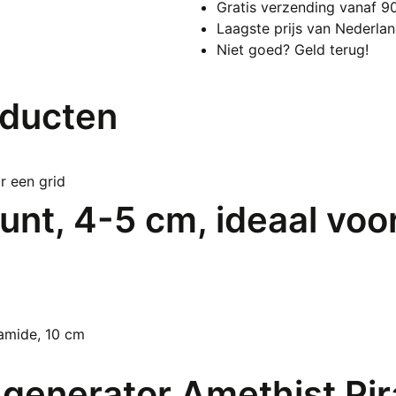
Gratis verzending vanaf 9
ide
Laagste prijs van Nederla
voo
Niet goed? Geld terug!
een
gri
aan
oducten
unt, 4-5 cm, ideaal voo
 generator Amethist Pi