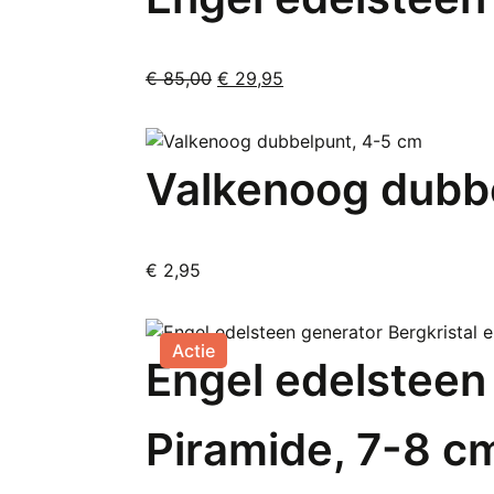
Oorspronkelijke
Huidige
€
85,00
€
29,95
prijs
prijs
was:
is:
€ 85,00.
€ 29,95.
Valkenoog dubb
€
2,95
Actie
Engel edelsteen
Piramide, 7-8 c