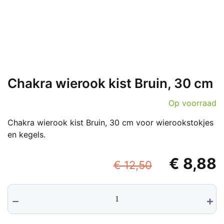
Chakra wierook kist Bruin, 30 cm
Op voorraad
Chakra wierook kist Bruin, 30 cm voor wierookstokjes
en kegels.
Oorspronk
€
8,88
€
12,50
prijs
p
Chakra
was:
i
wierook
€ 12,50.
€
kist