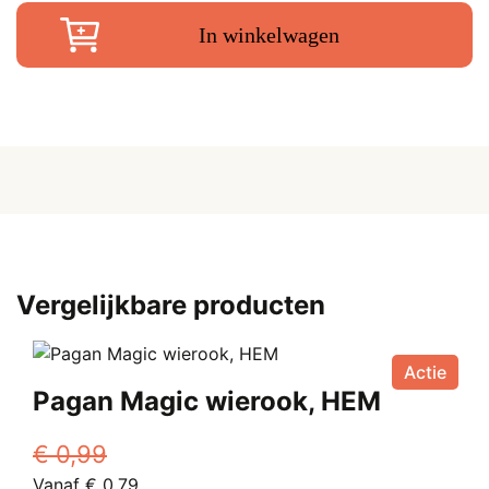
Bruin,
30
In winkelwagen
cm
aantal
Vergelijkbare producten
Actie
Pagan Magic wierook, HEM
€
0,99
Oorspronkelijke
Huidige
Vanaf
€
0,79