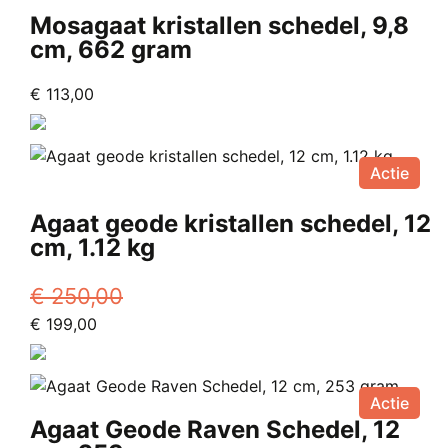
Mosagaat kristallen schedel, 9,8
cm, 662 gram
€
113,00
Actie
Agaat geode kristallen schedel, 12
cm, 1.12 kg
€
250,00
Oorspronkelijke
Huidige
€
199,00
prijs
prijs
was:
is:
€ 250,00.
€ 199,00.
Actie
Agaat Geode Raven Schedel, 12