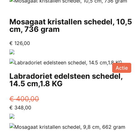
€ 325,00.
€ 211,00.
Mosagaat kristallen schedel, 10,5
cm, 736 gram
€
126,00
Actie
Labradoriet edelsteen schedel,
14.5 cm,1.8 KG
€
400,00
Oorspronkelijke
Huidige
€
348,00
prijs
prijs
was:
is:
€ 400,00.
€ 348,00.