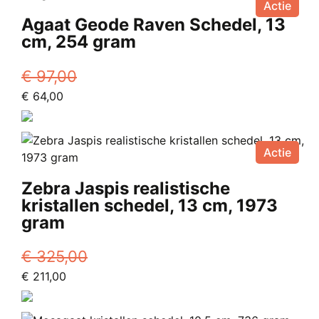
Actie
Agaat Geode Raven Schedel, 13
cm, 254 gram
€
97,00
Oorspronkelijke
Huidige
€
64,00
prijs
prijs
was:
is:
€ 97,00.
€ 64,00.
Actie
Zebra Jaspis realistische
kristallen schedel, 13 cm, 1973
gram
€
325,00
Oorspronkelijke
Huidige
€
211,00
prijs
prijs
was:
is: