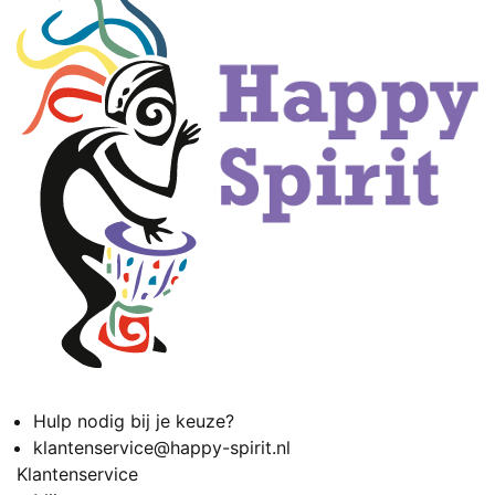
Hulp nodig bij je keuze?
klantenservice@happy-spirit.nl
Klantenservice