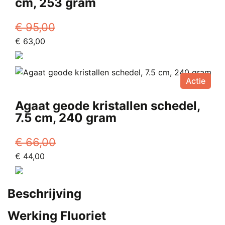
cm, 253 gram
€
95,00
Oorspronkelijke
Huidige
€
63,00
prijs
prijs
was:
is:
€ 95,00.
€ 63,00.
Actie
Agaat geode kristallen schedel,
7.5 cm, 240 gram
€
66,00
Oorspronkelijke
Huidige
€
44,00
prijs
prijs
was:
is:
Beschrijving
€ 66,00.
€ 44,00.
Werking Fluoriet