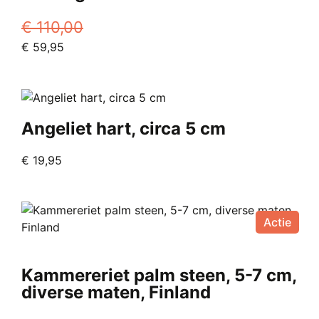
€
110,00
Oorspronkelijke
Huidige
€
59,95
prijs
Dit
prijs
was:
product
is:
€ 110,00.
heeft
€ 59,95.
meerdere
Angeliet hart, circa 5 cm
variaties.
Deze
€
19,95
optie
kan
gekozen
worden
Actie
op
de
productpagina
Kammereriet palm steen, 5-7 cm,
diverse maten, Finland