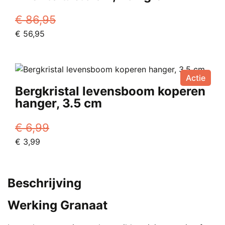
€
86,95
Oorspronkelijke
Huidige
€
56,95
prijs
prijs
was:
is:
€ 86,95.
€ 56,95.
Actie
Bergkristal levensboom koperen
hanger, 3.5 cm
€
6,99
Oorspronkelijke
Huidige
€
3,99
prijs
prijs
was:
is:
€ 6,99.
€ 3,99.
Beschrijving
Werking Granaat