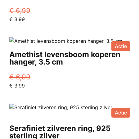
€
6,99
Oorspronkelijke
Huidige
€
3,99
prijs
prijs
was:
is:
€ 6,99.
€ 3,99.
Actie
Amethist levensboom koperen
hanger, 3.5 cm
€
6,99
Oorspronkelijke
Huidige
€
3,99
prijs
prijs
was:
is:
€ 6,99.
€ 3,99.
Actie
Serafiniet zilveren ring, 925
sterling zilver