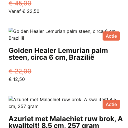
€
45,00
Oorspronkelijke
Huidige
Vanaf
€
22,50
prijs
Dit
prijs
was:
product
is:
€ 45,00.
heeft
Vanaf
Actie
meerdere
€ 22,50.
variaties.
Golden Healer Lemurian palm
Deze
steen, circa 6 cm, Brazilië
optie
kan
€
22,00
gekozen
Oorspronkelijke
Huidige
€
12,50
worden
prijs
prijs
op
was:
is:
de
€ 22,00.
€ 12,50.
productpagina
Actie
Azuriet met Malachiet ruw brok, A
kwaliteit! 8.5 cm, 257 gram