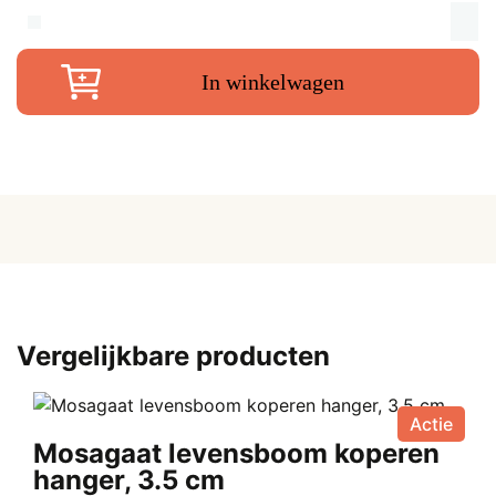
was:
i
G
o
€ 45,00.
€
In winkelwagen
m
6.
c
1
g
M
aa
Vergelijkbare producten
Actie
Mosagaat levensboom koperen
hanger, 3.5 cm