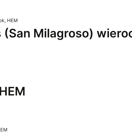
s (San Milagroso) wier
, HEM