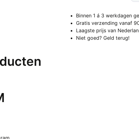
(ho
HE
Binnen 1 á 3 werkdagen ge
aan
Gratis verzending vanaf 9
Laagste prijs van Nederla
Niet goed? Geld terug!
oducten
M