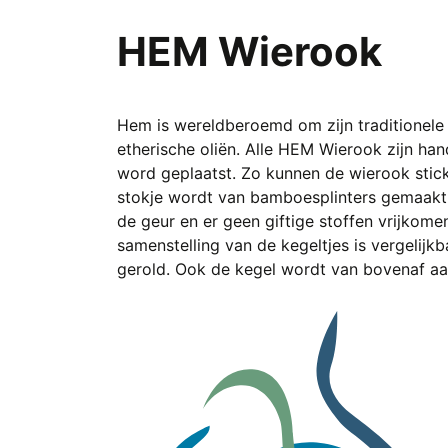
variaties.
Deze
HEM Wierook
optie
kan
gekozen
worden
Hem is wereldberoemd om zijn traditionele 
op
etherische oliën. Alle HEM Wierook zijn han
de
word geplaatst. Zo kunnen de wierook stick
productpagina
stokje wordt van bamboesplinters gemaakt 
de geur en er geen giftige stoffen vrijkom
samenstelling van de kegeltjes is vergelijkb
gerold. Ook de kegel wordt van bovenaf a