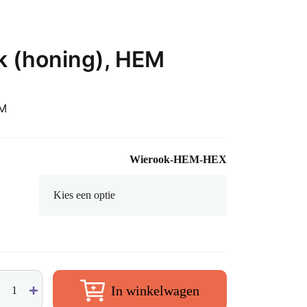
k (honing), HEM
EM
Wierook-HEM-HEX
ney
In winkelwagen
rook