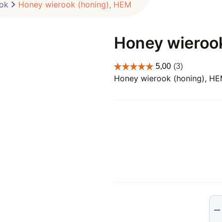
ok
Honey wierook (honing), HEM
Honey wieroo
Honey wierook (honing), H
Ho
wie