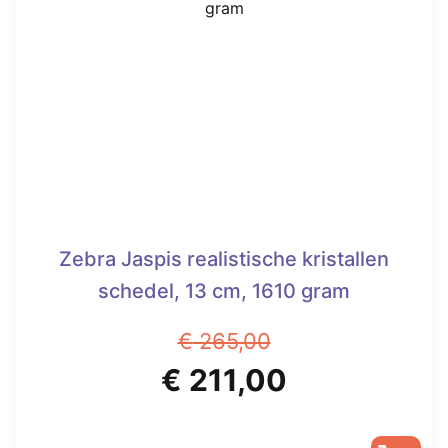
Zebra Jaspis realistische kristallen
schedel, 13 cm, 1610 gram
€
265,00
Oorspronkelijke
Huidige
€
211,00
prijs
prijs