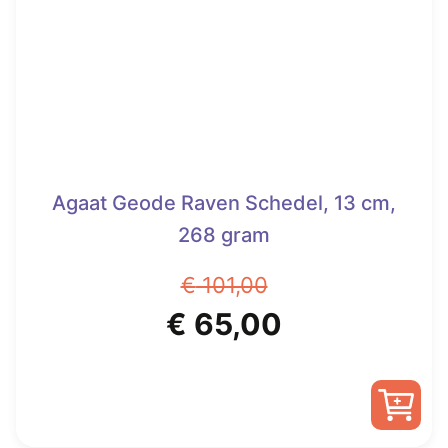
Agaat Geode Raven Schedel, 13 cm,
268 gram
€
101,00
Oorspronkelijke
Huidige
€
65,00
prijs
prijs
was:
is: