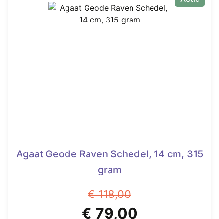
Agaat Geode Raven Schedel, 14 cm, 315
gram
€
118,00
Oorspronkelijke
Huidige
€
79,00