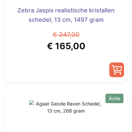
Zebra Jaspis realistische kristallen
schedel, 13 cm, 1497 gram
€
247,00
Oorspronkelijke
Huidige
€
165,00
prijs
prijs
was:
is:
€ 247,00.
€ 165,00.
Actie