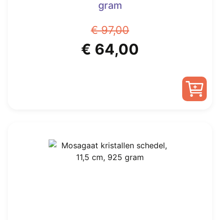
gram
€
97,00
Oorspronkelijke
Huidige
€
64,00
prijs
prijs
was:
is:
€ 97,00.
€ 64,00.