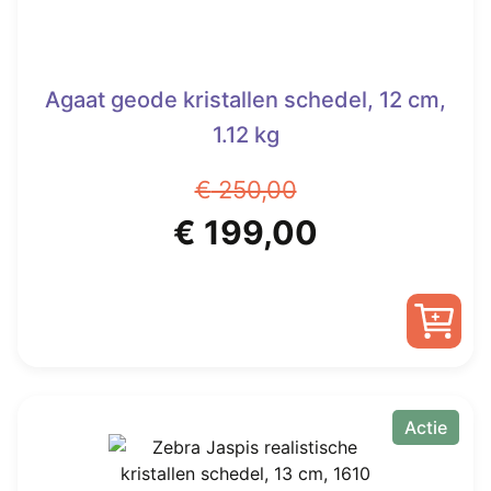
Agaat geode kristallen schedel, 12 cm,
1.12 kg
€
250,00
Oorspronkelijke
Huidige
€
199,00
prijs
prijs
was:
is:
€ 250,00.
€ 199,00.
Actie