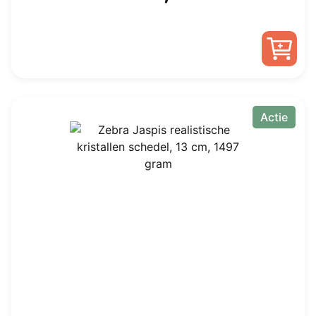
prijs
prijs
was:
is:
€ 118,00.
€ 79,00.
Actie