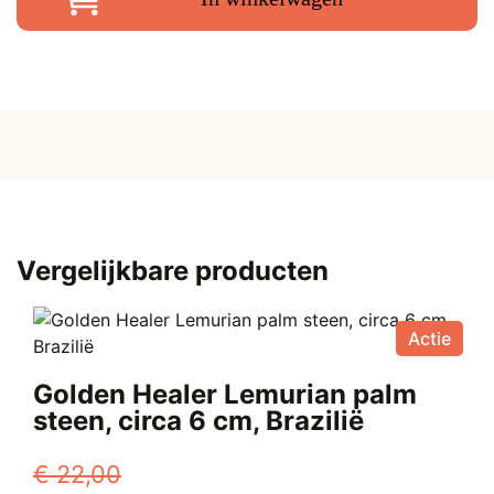
2
c
12
k
aa
Vergelijkbare producten
Actie
Golden Healer Lemurian palm
steen, circa 6 cm, Brazilië
€
22,00