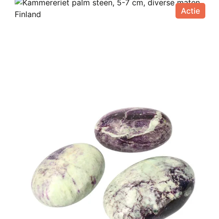
€ 250,00.
€ 189,95.
Actie