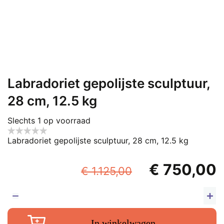
Labradoriet gepolijste sculptuur,
28 cm, 12.5 kg
Slechts 1 op voorraad
Labradoriet gepolijste sculptuur, 28 cm, 12.5 kg
Oorspronkel
€
750,00
€
1.125,00
prijs
p
was:
i
La
ge
€ 1.125,00.
€
In winkelwagen
sc