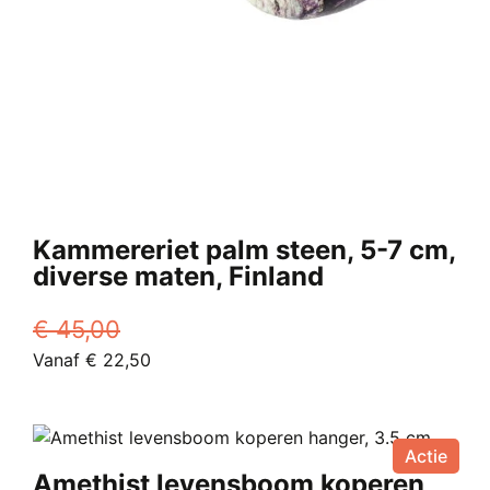
Kammereriet palm steen, 5-7 cm,
diverse maten, Finland
€
45,00
Oorspronkelijke
Huidige
Vanaf
€
22,50
prijs
Dit
prijs
was:
product
is:
€ 45,00.
heeft
Vanaf
Actie
meerdere
€ 22,50.
Amethist levensboom koperen