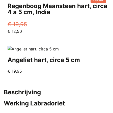
meerdere
€ 2,75.
Regenboog Maansteen hart, circa
variaties.
4 a 5 cm, India
Deze
optie
€
19,95
kan
Oorspronkelijke
Huidige
€
12,50
gekozen
prijs
prijs
worden
was:
is:
op
€ 19,95.
€ 12,50.
de
productpagina
Angeliet hart, circa 5 cm
€
19,95
Beschrijving
Werking Labradoriet