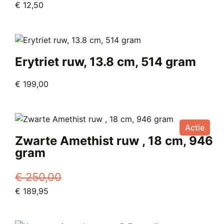
Oorspronkelijke
Huidige
€
12,50
prijs
prijs
was:
is:
€ 22,00.
€ 12,50.
Erytriet ruw, 13.8 cm, 514 gram
€
199,00
Actie
Zwarte Amethist ruw , 18 cm, 946
gram
€
250,00
Oorspronkelijke
Huidige
€
189,95
prijs
prijs
was:
is: