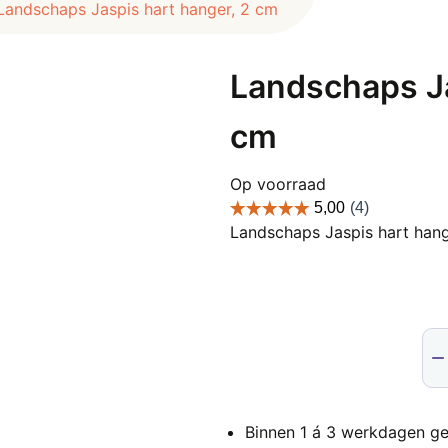
Landschaps Jaspis hart hanger, 2 cm
Landschaps Ja
cm
Op voorraad
Landschaps Jaspis hart hang
Lan
Jas
har
han
Binnen 1 á 3 werkdagen ge
2