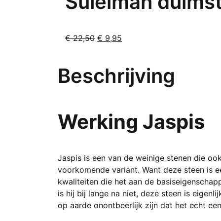
Suleiman duimst
Deze
optie
kan
Oorspronkelijke
Huidige
€
22,50
€
9,95
gekozen
prijs
prijs
worden
was:
is:
Beschrijving
op
€ 22,50.
€ 9,95.
de
productpagina
Werking Jaspis
Jaspis is een van de weinige stenen die 
voorkomende variant. Want deze steen is een
kwaliteiten die het aan de basiseigenschap
is hij bij lange na niet, deze steen is eige
op aarde onontbeerlijk zijn dat het echt ee