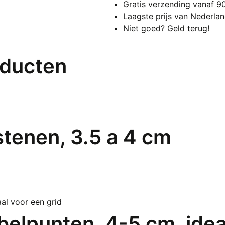
Gratis verzending vanaf 9
cm
Laagste prijs van Nederla
aan
Niet goed? Geld terug!
oducten
tenen, 3.5 a 4 cm
belpunten, 4-5 cm, idea