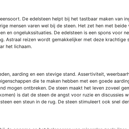
ensoort. De edelsteen helpt bij het tastbaar maken van in
rige mensen varen wel bij de steen. Het zet hen met beide
ten en ongelukssituaties. De edelsteen is een spons voor 
ling. Astraal reizen wordt gemakkelijker met deze krachtige 
ar het lichaam.
den, aarding en een stevige stand. Assertiviteit, weerbaa
 eigenschappen die te maken hebben met een goede aarding i
mand mogen ontbreken. De steen maakt het leven zoveel ge
pkomen) is dat de steen de angst voor ruzie en discussies 
steen een steun in de rug. De steen stimuleert ook snel den