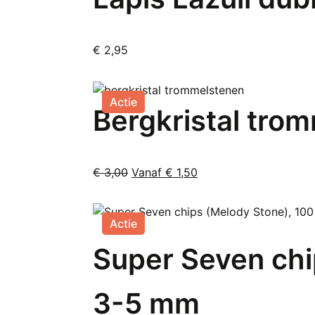
€
2,95
Actie
Bergkristal trom
Oorspronkelijke
Huidige
€
3,00
Vanaf
€
1,50
Dit
prijs
prijs
product
was:
is:
heeft
€ 3,00.
Vanaf
Actie
meerdere
€ 1,50.
Super Seven chip
variaties.
Deze
optie
3-5 mm
kan