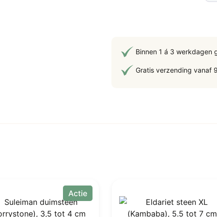
8-
vla
pun
8-
12
Binnen 1 á 3 werkdagen 
cm,
Gratis verzending vanaf 
div
gew
60-
150
gr
aan
Actie