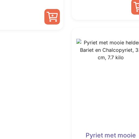
prijs
prijs
was:
is:
€ 22,50.
€ 9,95.
Pyriet met mooie