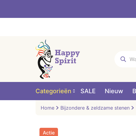
Producte
zoeken
Categorieën
SALE
Nieuw
B
Home
Bijzondere & zeldzame stenen
Actie