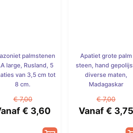
azoniet palmstenen
Apatiet grote palm
A large, Rusland, 5
steen, hand gepolijs
iaties van 3,5 cm tot
diverse maten,
8 cm.
Madagaskar
€
7,00
€
7,00
e
orspronkelijke
Huidige
Oorspronkeli
Vanaf
€
3,60
Vanaf
€
3,7
rijs
prijs
prijs