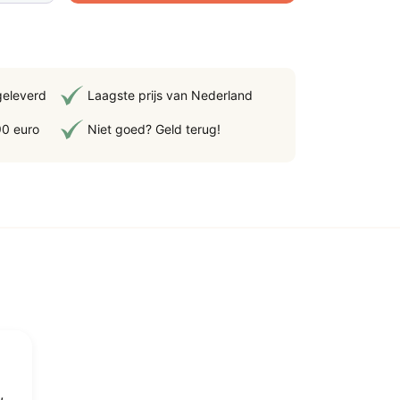
ks
ten,
geleverd
Laagste prijs van Nederland
90 euro
Niet goed? Geld terug!
erse
ichten,
am
tal