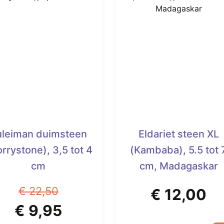
uleiman duimsteen
Eldariet steen XL
rrystone), 3,5 tot 4
(Kambaba), 5.5 tot 
cm
cm, Madagaskar
€
22,50
€
12,00
Oorspronkelijke
Huidige
€
9,95