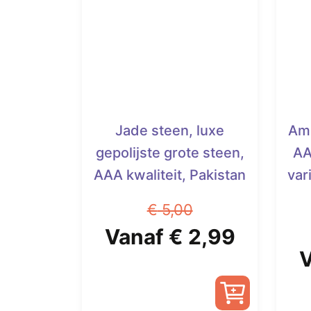
Jade steen, luxe
Am
gepolijste grote steen,
AA
AAA kwaliteit, Pakistan
var
€
5,00
Oorspronkelijke
Huidig
Vanaf
€
2,99
O
prijs
prijs
p
was:
is: