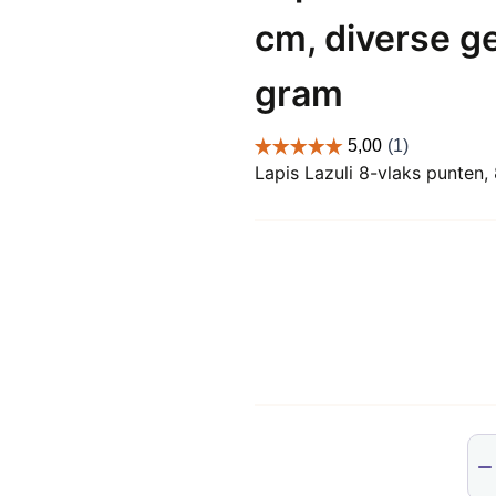
cm, diverse g
gram
Lapis Lazuli 8-vlaks punten,
Lap
Laz