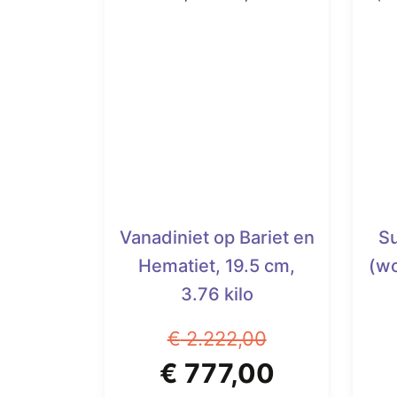
Vanadiniet op Bariet en
S
Hematiet, 19.5 cm,
(wo
3.76 kilo
€
2.222,00
Oorspronkelijke
Huidige
€
777,00