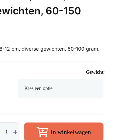
ewichten, 60-150
 8-12 cm, diverse gewichten, 60-100 gram.
Gewicht
is
In winkelwagen
uli