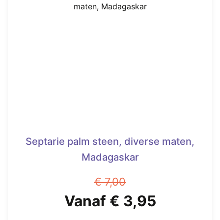
Septarie palm steen, diverse maten,
Madagaskar
€
7,00
Oorspronkelijke
Huidige
Vanaf
€
3,95