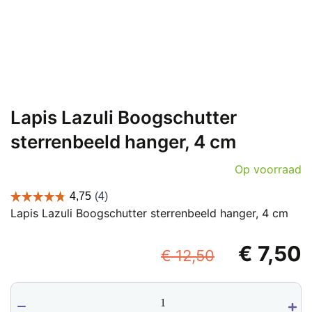
Lapis Lazuli Boogschutter
sterrenbeeld hanger, 4 cm
Op voorraad
Lapis Lazuli Boogschutter sterrenbeeld hanger, 4 cm
Oorspron
€
7,50
€
12,50
prijs
p
Lapis
was:
i
Lazuli