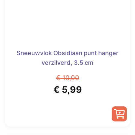
Sneeuwvlok Obsidiaan punt hanger
verzilverd, 3.5 cm
€
10,00
Oorspronkelijke
Huidige
€
5,99
prijs
prijs
was:
is:
€ 10,00.
€ 5,99.