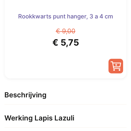
Rookkwarts punt hanger, 3 a 4 cm
€
9,00
Oorspronkelijke
Huidige
€
5,75
prijs
prijs
was:
is:
€ 9,00.
€ 5,75.
Beschrijving
Werking Lapis Lazuli