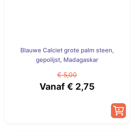
Blauwe Calciet grote palm steen,
gepolijst, Madagaskar
€
5,00
Oorspronkelijke
Huidige
Vanaf
€
2,75
prijs
prijs
was:
is:
Dit
€ 5,00.
Vanaf
product