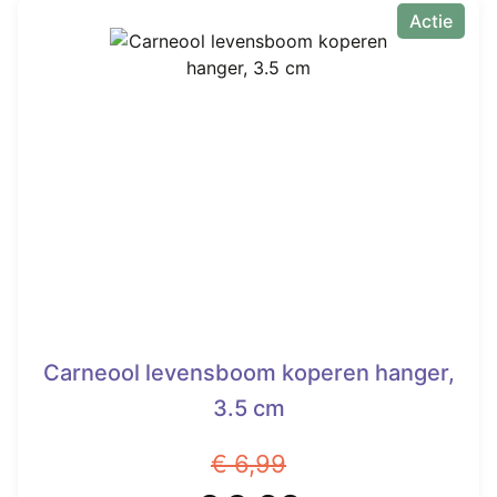
heeft
Actie
€ 2,75.
meerdere
variaties.
Deze
optie
kan
gekozen
worden
op
de
productpagina
Carneool levensboom koperen hanger,
3.5 cm
€
6,99