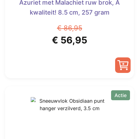
Azuriet met Malachiet ruw brok, A
kwaliteit! 8.5 cm, 257 gram
€
86,95
Oorspronkelijke
Huidige
€
56,95
prijs
prijs
was:
is:
€ 86,95.
€ 56,95.
Actie