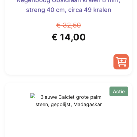
Regenboog Obsidiaan kralen 8 mm,
streng 40 cm, circa 49 kralen
€
32,50
Oorspronkelijke
Huidige
€
14,00
prijs
prijs
was:
is:
€ 32,50.
€ 14,00.
Actie