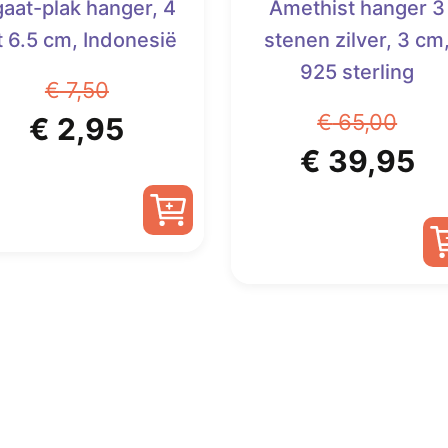
aat-plak hanger, 4
Amethist hanger 3
t 6.5 cm, Indonesië
stenen zilver, 3 cm
925 sterling
€
7,50
€
65,00
Oorspronkelijke
Huidige
€
2,95
Oorspronk
Hu
€
39,95
prijs
prijs
prijs
pr
was:
is:
was:
is:
€ 7,50.
€ 2,95.
€ 65,00.
€ 