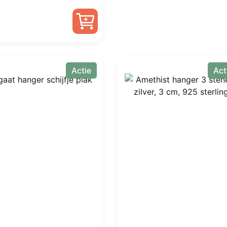
prijs
prijs
was:
is:
€ 6,99.
€ 4,25.
Actie
Act