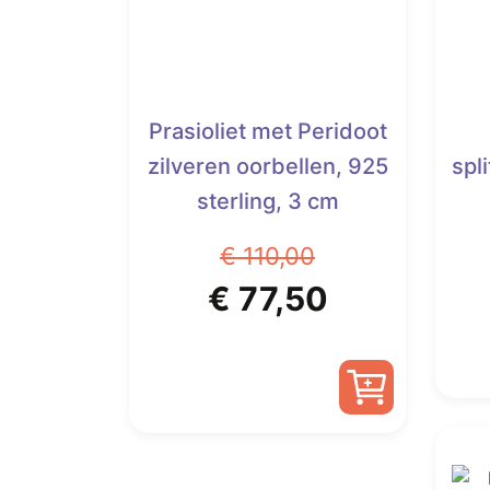
Prasioliet met Peridoot
zilveren oorbellen, 925
spl
sterling, 3 cm
€
110,00
Oorspronkelijke
Huidige
€
77,50
prijs
prijs
was:
is:
€ 110,00.
€ 77,50.