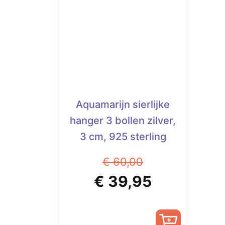
Aquamarijn sierlijke
hanger 3 bollen zilver,
3 cm, 925 sterling
€
60,00
Oorspronkelijke
Huidige
€
39,95
prijs
prijs