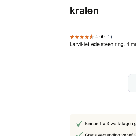
kralen
Larvikiet edelsteen ring, 4 
Lar
ede
ring
4
m
kra
aan
Binnen 1 á 3 werkdagen 
Gratis verzending vanaf 