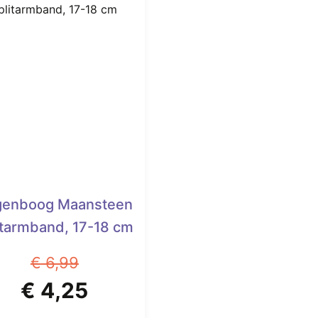
genboog Maansteen
itarmband, 17-18 cm
€
6,99
Oorspronkelijke
Huidige
€
4,25