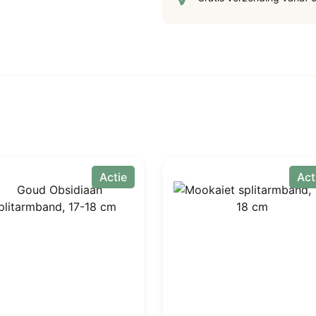
Actie
Act