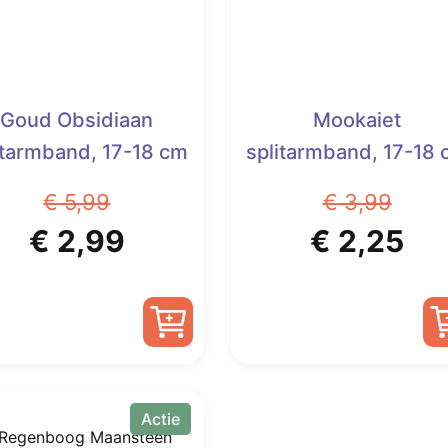
Goud Obsidiaan
Mookaiet
itarmband, 17-18 cm
splitarmband, 17-18
€
5,99
€
3,99
Oorspronkelijke
Huidige
Oorspronk
Hu
€
2,99
€
2,25
prijs
prijs
prijs
pri
was:
is:
was:
is:
€ 5,99.
€ 2,99.
€ 3,99.
€ 2
Actie