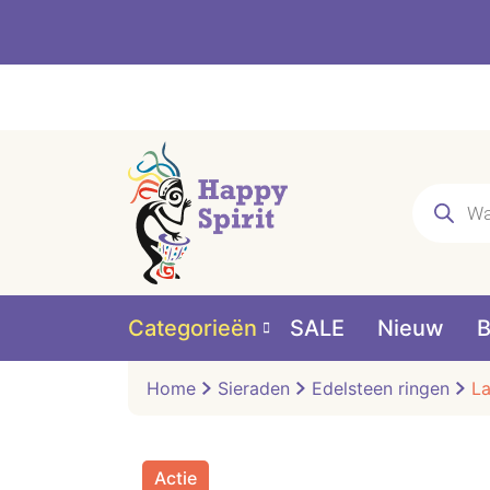
Producte
zoeken
Categorieën
SALE
Nieuw
B
Home
Sieraden
Edelsteen ringen
La
Actie