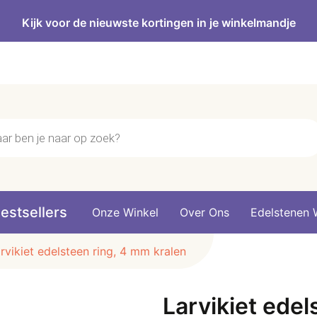
Kijk voor de nieuwste kortingen in je winkelmandje
n
estsellers
Onze Winkel
Over Ons
Edelstenen 
rvikiet edelsteen ring, 4 mm kralen
Larvikiet edel