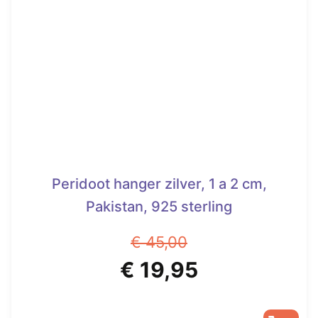
Peridoot hanger zilver, 1 a 2 cm,
Pakistan, 925 sterling
€
45,00
Oorspronkelijke
Huidige
€
19,95
prijs
prijs