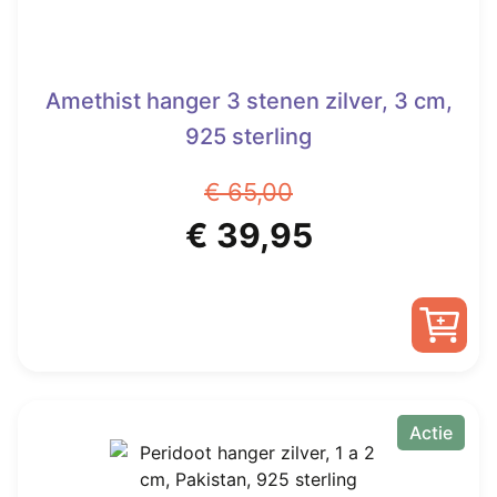
Amethist hanger 3 stenen zilver, 3 cm,
925 sterling
€
65,00
Oorspronkelijke
Huidige
€
39,95
prijs
prijs
was:
is:
€ 65,00.
€ 39,95.
Actie