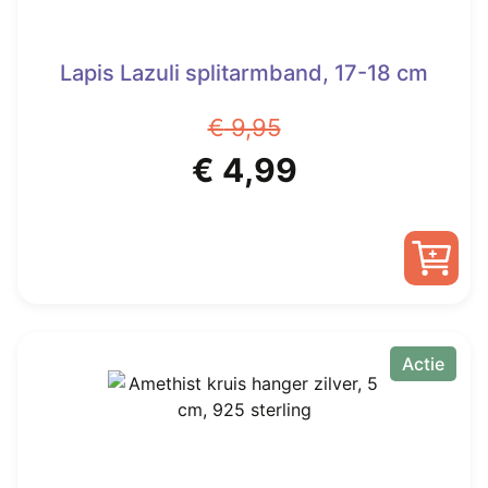
Lapis Lazuli splitarmband, 17-18 cm
€
9,95
Oorspronkelijke
Huidige
€
4,99
prijs
prijs
was:
is:
€ 9,95.
€ 4,99.
Actie