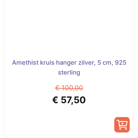
Amethist kruis hanger zilver, 5 cm, 925
sterling
€
100,00
Oorspronkelijke
Huidige
€
57,50
prijs
prijs
was:
is: