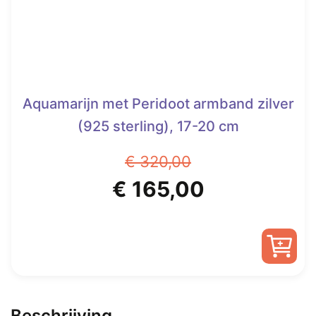
Aquamarijn met Peridoot armband zilver
(925 sterling), 17-20 cm
€
320,00
Oorspronkelijke
Huidige
€
165,00
prijs
prijs
was:
is:
€ 320,00.
€ 165,00.
Beschrijving