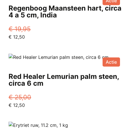
Actie
Regenboog Maansteen hart, circa
4 a 5 cm, India
€
19,95
Oorspronkelijke
Huidige
€
12,50
prijs
prijs
was:
is:
€ 19,95.
€ 12,50.
Actie
Red Healer Lemurian palm steen,
circa 6 cm
€
25,00
Oorspronkelijke
Huidige
€
12,50
prijs
prijs
was:
is:
€ 25,00.
€ 12,50.