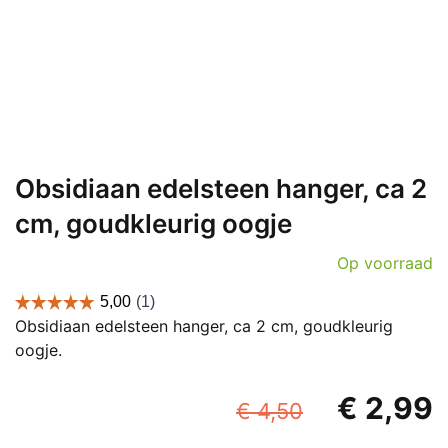
Obsidiaan edelsteen hanger, ca 2
cm, goudkleurig oogje
Op voorraad
Obsidiaan edelsteen hanger, ca 2 cm, goudkleurig
oogje.
Oorspronk
€
2,99
€
4,50
prijs
p