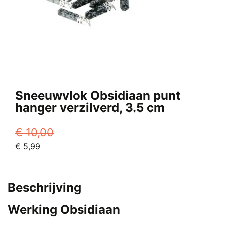
Sneeuwvlok Obsidiaan punt
hanger verzilverd, 3.5 cm
€
10,00
Oorspronkelijke
Huidige
€
5,99
prijs
prijs
was:
is:
€ 10,00.
€ 5,99.
Beschrijving
Werking Obsidiaan