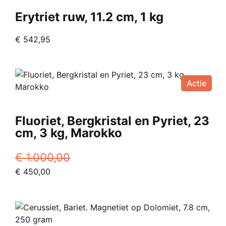
Erytriet ruw, 11.2 cm, 1 kg
€
542,95
Actie
Fluoriet, Bergkristal en Pyriet, 23
cm, 3 kg, Marokko
€
1.000,00
Oorspronkelijke
Huidige
€
450,00
prijs
prijs
was:
is:
€ 1.000,00.
€ 450,00.