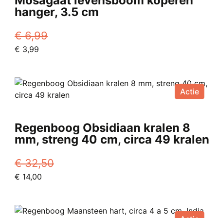
Mosagaat levensboom koperen
hanger, 3.5 cm
€
6,99
Oorspronkelijke
Huidige
€
3,99
prijs
prijs
was:
is:
€ 6,99.
€ 3,99.
Actie
Regenboog Obsidiaan kralen 8
mm, streng 40 cm, circa 49 kralen
€
32,50
Oorspronkelijke
Huidige
€
14,00
prijs
prijs
was:
is:
€ 32,50.
€ 14,00.