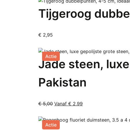
Tijgeroog dubbel
€
2,95
Actie
Jade steen, luxe
Pakistan
Oorspronkelijke
Huidige
€
5,00
Vanaf
€
2,99
Dit
prijs
prijs
product
was:
is:
heeft
€ 5,00.
Vanaf
Actie