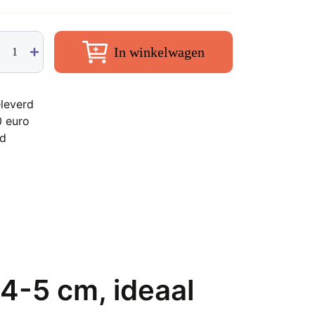
liet
In winkelwagen
i
leverd
0 euro
nd
en,
t
der
tjes
tal
4-5 cm, ideaal