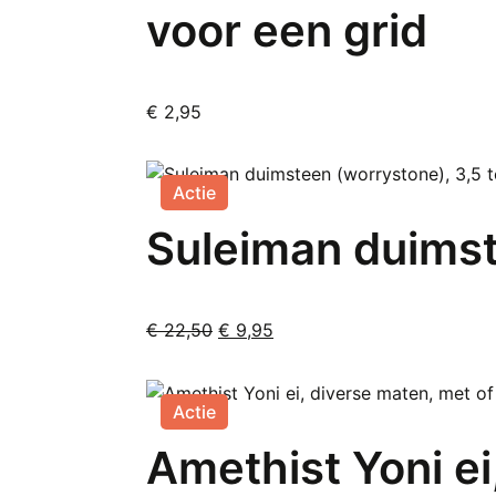
voor een grid
€
2,95
Actie
Suleiman duimst
Oorspronkelijke
Huidige
€
22,50
€
9,95
prijs
prijs
was:
is:
€ 22,50.
€ 9,95.
Actie
Amethist Yoni ei