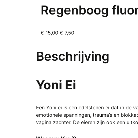
meerdere
€ 2,99.
Regenboog fluor
variaties.
Deze
optie
kan
Oorspronkelijke
Huidige
€
15,00
€
7,50
gekozen
prijs
prijs
worden
was:
is:
Beschrijving
op
€ 15,00.
€ 7,50.
de
productpagina
Yoni Ei
Een Yoni ei is een edelstenen ei dat in de
emotionele spanningen, trauma’s en blokka
vagina zachter. De eieren zijn ook een ui