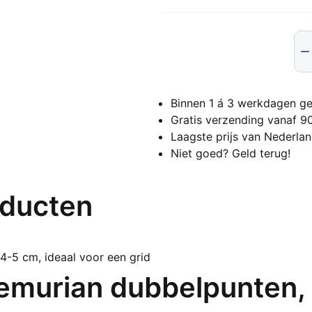
Opa
Yon
Ei,
Set
Binnen 1 á 3 werkdagen ge
van
Gratis verzending vanaf 9
3
Laagste prijs van Nederla
mat
Niet goed? Geld terug!
me
of
zon
oducten
gaa
aan
emurian dubbelpunten, 