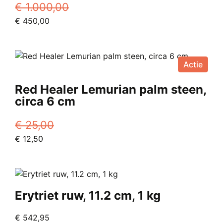
€
1.000,00
Oorspronkelijke
Huidige
€
450,00
prijs
prijs
was:
is:
€ 1.000,00.
€ 450,00.
Actie
Red Healer Lemurian palm steen,
circa 6 cm
€
25,00
Oorspronkelijke
Huidige
€
12,50
prijs
prijs
was:
is:
€ 25,00.
€ 12,50.
Erytriet ruw, 11.2 cm, 1 kg
€
542,95