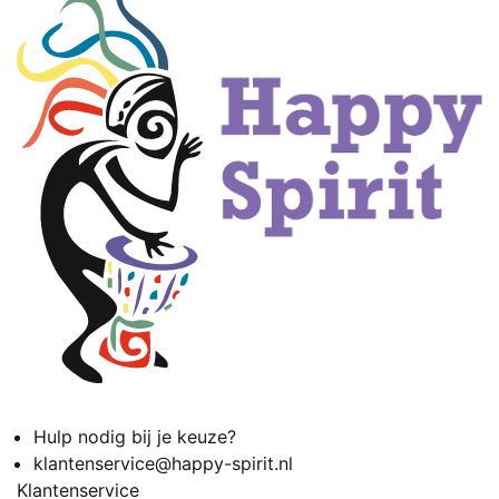
Hulp nodig bij je keuze?
klantenservice@happy-spirit.nl
Klantenservice