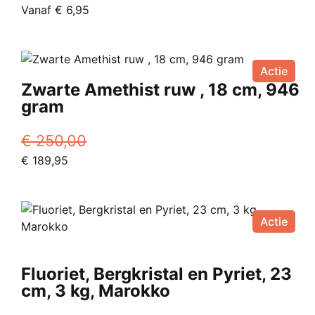
Oorspronkelijke
Huidige
Vanaf
€
6,95
prijs
Dit
prijs
was:
product
is:
€ 12,00.
heeft
Vanaf
Actie
meerdere
€ 6,95.
Zwarte Amethist ruw , 18 cm, 946
variaties.
gram
Deze
optie
€
250,00
kan
Oorspronkelijke
Huidige
€
189,95
gekozen
prijs
prijs
worden
was:
is:
op
€ 250,00.
€ 189,95.
de
Actie
productpagina
Fluoriet, Bergkristal en Pyriet, 23
cm, 3 kg, Marokko