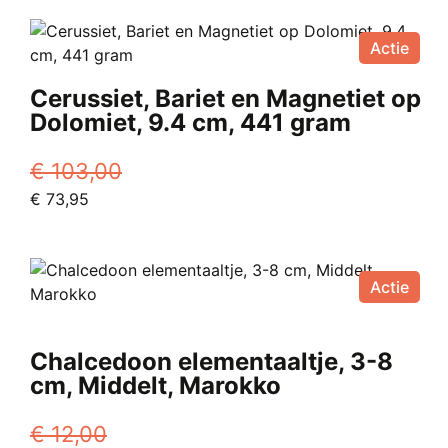
was:
product
is:
productpagina
€ 45,00.
heeft
Vanaf
Actie
meerdere
€ 22,50.
variaties.
Cerussiet, Bariet en Magnetiet op
Deze
Dolomiet, 9.4 cm, 441 gram
optie
kan
€
103,00
gekozen
Oorspronkelijke
Huidige
€
73,95
worden
prijs
prijs
op
was:
is:
de
€ 103,00.
€ 73,95.
productpagina
Actie
Chalcedoon elementaaltje, 3-8
cm, Middelt, Marokko
€
12,00