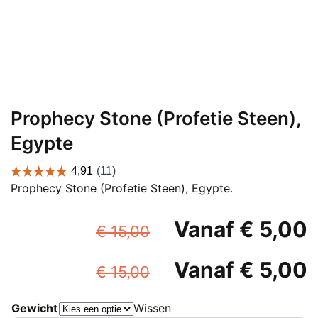
Prophecy Stone (Profetie Steen),
Egypte
Prophecy Stone (Profetie Steen), Egypte.
Oorspronkelijke
Vanaf
€
5,00
€
15,00
prijs
p
Oorspronkelijke
Vanaf
€
5,00
was:
i
€
15,00
prijs
p
€ 15,00.
Gewicht
Wissen
was:
i