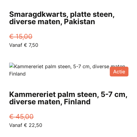
Smaragdkwarts, platte steen,
diverse maten, Pakistan
€
15,00
Oorspronkelijke
Huidige
Vanaf
€
7,50
prijs
Dit
prijs
was:
product
is:
€ 15,00.
heeft
Vanaf
Actie
meerdere
€ 7,50.
variaties.
Deze
Kammereriet palm steen, 5-7 cm,
optie
diverse maten, Finland
kan
gekozen
€
45,00
worden
Oorspronkelijke
Huidige
Vanaf
€
22,50
op
prijs
Dit
prijs
de