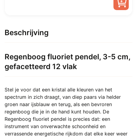
was:
is:
Dit
€ 3,00.
Vanaf
product
heeft
Beschrijving
€ 1,50.
meerdere
variaties.
Deze
Regenboog fluoriet pendel, 3-5 cm,
optie
gefacetteerd 12 vlak
kan
gekozen
worden
op
Stel je voor dat een kristal alle kleuren van het
de
spectrum in zich draagt, van diep paars via helder
productpagina
groen naar ijsblauw en terug, als een bevroren
regenboog die je in de hand kunt houden. De
Regenboog fluoriet pendel is precies dat: een
instrument van onverwachte schoonheid en
verrassende energetische rijkdom dat elke keer weer