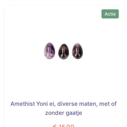
€ 22,00.
Vanaf
product
heeft
Actie
€ 14,00.
meerdere
variaties.
Deze
optie
kan
gekozen
worden
op
de
productpagina
Amethist Yoni ei, diverse maten, met of
zonder gaatje