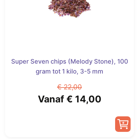
Super Seven chips (Melody Stone), 100
gram tot 1 kilo, 3-5 mm
€
22,00
Oorspronkelijke
Huidige
Vanaf
€
14,00
prijs
prijs
was:
is:
Dit