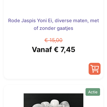
Rode Jaspis Yoni Ei, diverse maten, met
of zonder gaatjes
€
15,00
Oorspronkelijke
Huidige
Vanaf
€
7,45
prijs
prijs
was:
is:
Dit
€ 15,00.
Vanaf
product
heeft
Actie
€ 7,45.
meerdere
variaties.
Deze