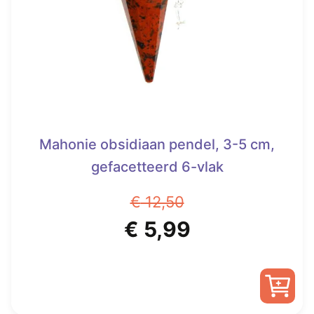
gekozen
worden
op
de
productpagina
Mahonie obsidiaan pendel, 3-5 cm,
gefacetteerd 6-vlak
€
12,50
Oorspronkelijke
Huidige
€
5,99
prijs
prijs
was:
is: