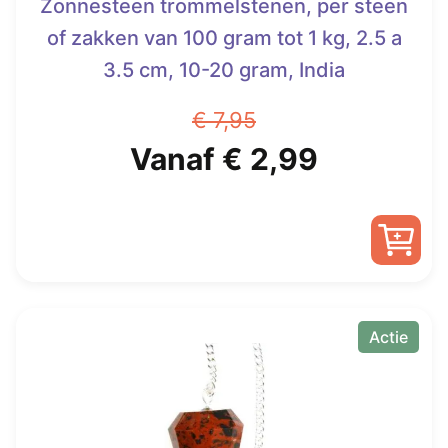
Zonnesteen trommelstenen, per steen
of zakken van 100 gram tot 1 kg, 2.5 a
3.5 cm, 10-20 gram, India
€
7,95
Oorspronkelijke
Huidige
Vanaf
€
2,99
prijs
prijs
was:
is:
Dit
€ 7,95.
Vanaf
product
heeft
Actie
€ 2,99.
meerdere
variaties.
Deze
optie
kan