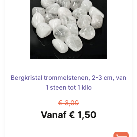
optie
kan
gekozen
worden
op
de
productpagina
Bergkristal trommelstenen, 2-3 cm, van
1 steen tot 1 kilo
€
3,00
Oorspronkelijke
Huidige
Vanaf
€
1,50
prijs
prijs