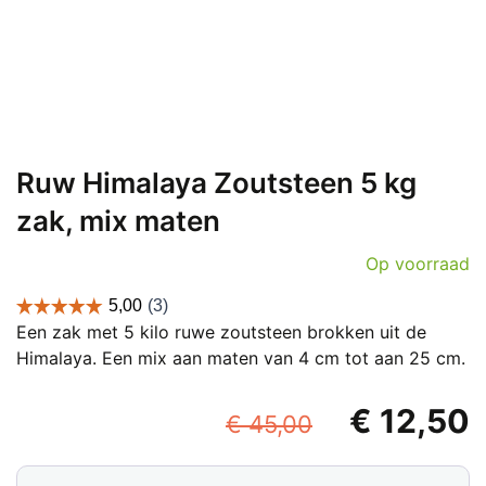
Ruw Himalaya Zoutsteen 5 kg
zak, mix maten
Op voorraad
Een zak met 5 kilo ruwe zoutsteen brokken uit de
Himalaya. Een mix aan maten van 4 cm tot aan 25 cm.
Oorspronke
€
12,50
€
45,00
prijs
p
Ruw