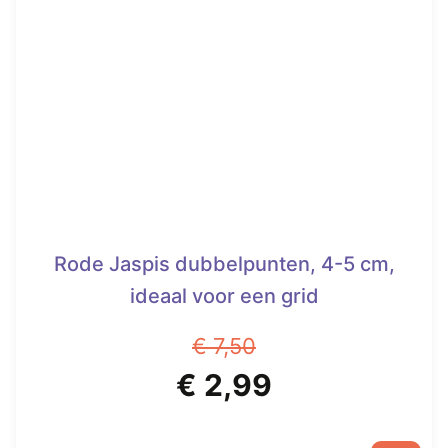
Rode Jaspis dubbelpunten, 4-5 cm,
ideaal voor een grid
€
7,50
Oorspronkelijke
Huidige
€
2,99
prijs
prijs