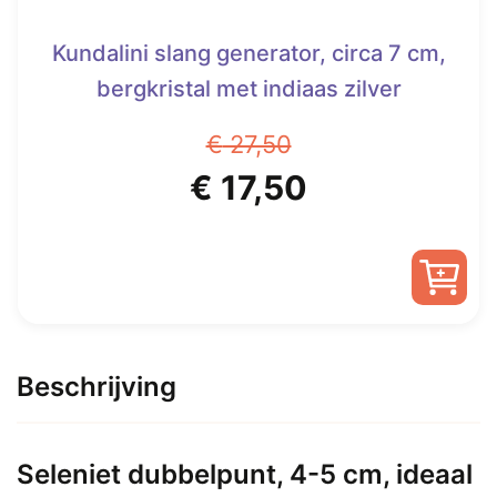
Kundalini slang generator, circa 7 cm,
bergkristal met indiaas zilver
€
27,50
Oorspronkelijke
Huidige
€
17,50
prijs
prijs
was:
is:
€ 27,50.
€ 17,50.
Beschrijving
Seleniet dubbelpunt, 4-5 cm, ideaal