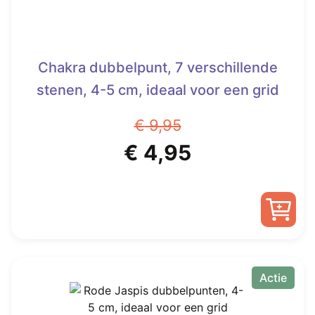
Chakra dubbelpunt, 7 verschillende
stenen, 4-5 cm, ideaal voor een grid
€
9,95
Oorspronkelijke
Huidige
€
4,95
prijs
prijs
was:
is:
€ 9,95.
€ 4,95.
Actie