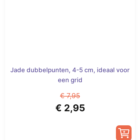
Jade dubbelpunten, 4-5 cm, ideaal voor
een grid
€
7,95
Oorspronkelijke
Huidige
€
2,95
prijs
prijs
was:
is: