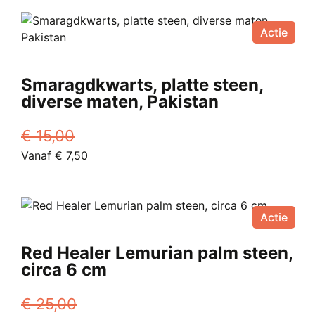
was:
product
is:
€ 12,00.
heeft
Vanaf
Actie
meerdere
€ 6,95.
variaties.
Deze
Smaragdkwarts, platte steen,
optie
diverse maten, Pakistan
kan
gekozen
€
15,00
worden
Oorspronkelijke
Huidige
Vanaf
€
7,50
op
prijs
Dit
prijs
de
was:
product
is:
productpagina
€ 15,00.
heeft
Vanaf
Actie
meerdere
€ 7,50.
variaties.
Red Healer Lemurian palm steen,
Deze
circa 6 cm
optie
kan
€
25,00
gekozen