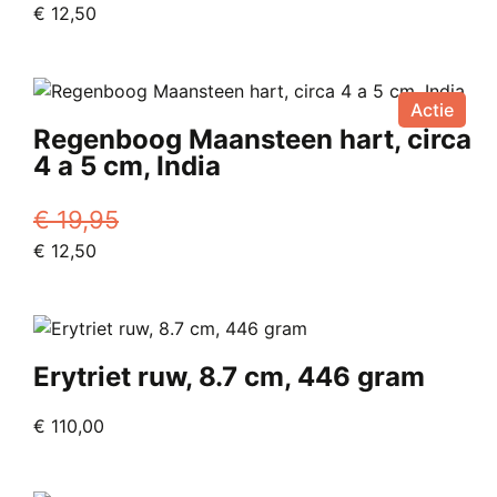
Oorspronkelijke
Huidige
€
12,50
worden
prijs
prijs
op
was:
is:
de
€ 25,00.
€ 12,50.
productpagina
Actie
Regenboog Maansteen hart, circa
4 a 5 cm, India
€
19,95
Oorspronkelijke
Huidige
€
12,50
prijs
prijs
was:
is:
€ 19,95.
€ 12,50.
Erytriet ruw, 8.7 cm, 446 gram
€
110,00