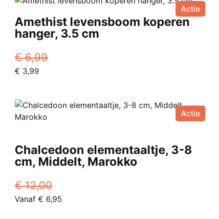
Actie
Amethist levensboom koperen
hanger, 3.5 cm
€
6,99
Oorspronkelijke
Huidige
€
3,99
prijs
prijs
was:
is:
€ 6,99.
€ 3,99.
Actie
Chalcedoon elementaaltje, 3-8
cm, Middelt, Marokko
€
12,00
Oorspronkelijke
Huidige
Vanaf
€
6,95
prijs
Dit
prijs