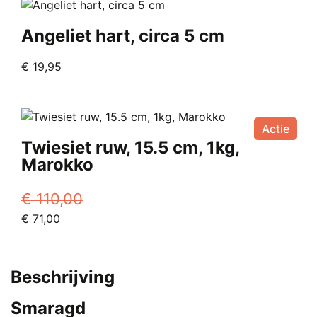
Angeliet hart, circa 5 cm
€
19,95
Actie
Twiesiet ruw, 15.5 cm, 1kg,
Marokko
€
110,00
Oorspronkelijke
Huidige
€
71,00
prijs
prijs
was:
is:
€ 110,00.
€ 71,00.
Beschrijving
Smaragd