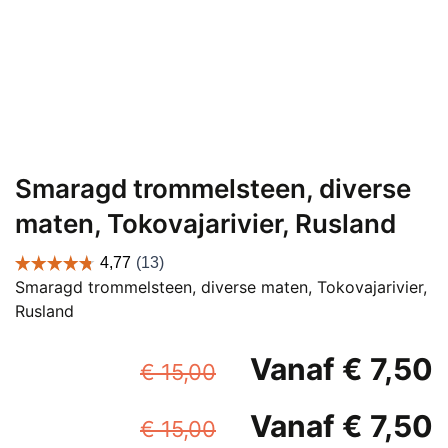
Smaragd trommelsteen, diverse
maten, Tokovajarivier, Rusland
Smaragd trommelsteen, diverse maten, Tokovajarivier,
Rusland
Oorspronkelijk
Vanaf
€
7,50
€
15,00
prijs
p
Oorspronkelijk
Vanaf
€
7,50
was:
i
€
15,00