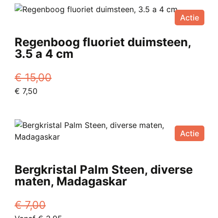
€ 15,00.
heeft
Vanaf
Actie
meerdere
€ 7,45.
variaties.
Regenboog fluoriet duimsteen,
Deze
3.5 a 4 cm
optie
kan
€
15,00
gekozen
Oorspronkelijke
Huidige
€
7,50
worden
prijs
prijs
op
was:
is:
de
€ 15,00.
€ 7,50.
productpagina
Actie
Bergkristal Palm Steen, diverse
maten, Madagaskar
€
7,00