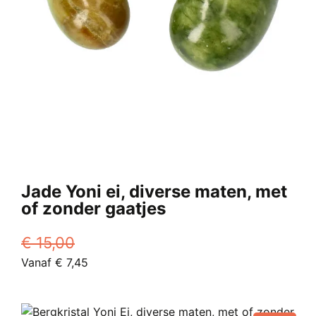
Jade Yoni ei, diverse maten, met
of zonder gaatjes
€
15,00
Oorspronkelijke
Huidige
Vanaf
€
7,45
prijs
Dit
prijs
was:
product
is:
€ 15,00.
heeft
Vanaf