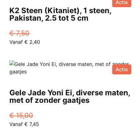
Actie
productpagina
K2 Steen (Kitaniet), 1 steen,
Pakistan, 2.5 tot 5 cm
€
7,50
Oorspronkelijke
Huidige
Vanaf
€
2,40
prijs
Dit
prijs
was:
product
is:
€ 7,50.
heeft
Vanaf
Actie
meerdere
€ 2,40.
variaties.
Deze
Gele Jade Yoni Ei, diverse maten,
optie
met of zonder gaatjes
kan
gekozen
€
15,00
worden
Oorspronkelijke
Huidige
Vanaf
€
7,45
op
prijs
Dit
prijs
de
was:
product
is:
productpagina