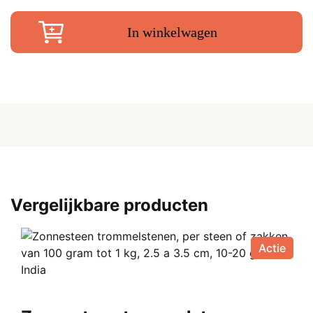
86
cm
In winkelwagen
aantal
Vergelijkbare producten
Actie