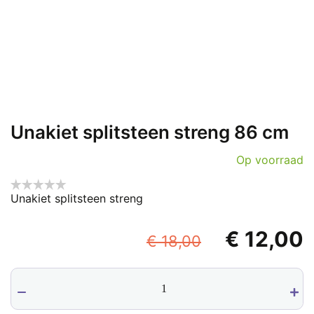
Unakiet splitsteen streng 86 cm
Op voorraad
Unakiet splitsteen streng
Oorspronke
€
12,00
€
18,00
prijs
p
Unakiet
was:
i
splitsteen
€ 18,00.
€
streng