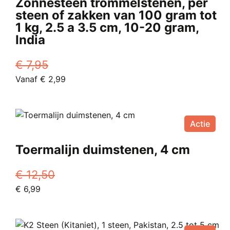
Zonnesteen trommelstenen, per
steen of zakken van 100 gram tot
1 kg, 2.5 a 3.5 cm, 10-20 gram,
India
€
7,95
Oorspronkelijke
Huidige
Vanaf
€
2,99
prijs
Dit
prijs
was:
product
is:
€ 7,95.
heeft
Vanaf
Actie
meerdere
€ 2,99.
variaties.
Toermalijn duimstenen, 4 cm
Deze
optie
€
12,50
kan
Oorspronkelijke
Huidige
€
6,99
gekozen
prijs
prijs
worden
was:
is:
op
€ 12,50.
€ 6,99.
de