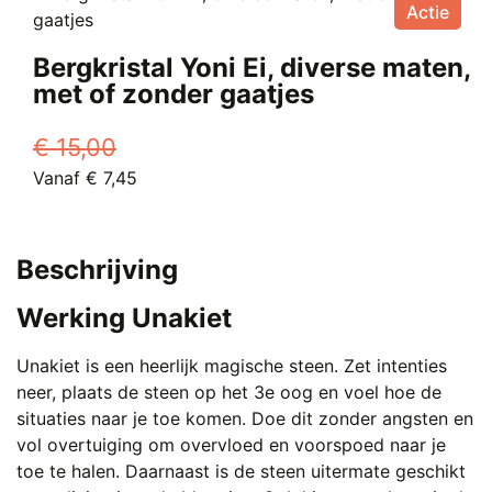
Actie
meerdere
€ 7,45.
variaties.
Bergkristal Yoni Ei, diverse maten,
Deze
met of zonder gaatjes
optie
kan
€
15,00
gekozen
Oorspronkelijke
Huidige
Vanaf
€
7,45
worden
prijs
Dit
prijs
op
was:
product
is:
de
€ 15,00.
heeft
Vanaf
productpagina
Beschrijving
meerdere
€ 7,45.
variaties.
Werking Unakiet
Deze
optie
Unakiet is een heerlijk magische steen. Zet intenties
kan
neer, plaats de steen op het 3e oog en voel hoe de
gekozen
situaties naar je toe komen. Doe dit zonder angsten en
worden
vol overtuiging om overvloed en voorspoed naar je
op
toe te halen. Daarnaast is de steen uitermate geschikt