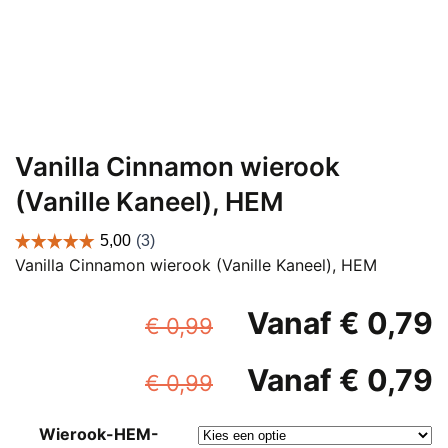
Vanilla Cinnamon wierook
(Vanille Kaneel), HEM
Vanilla Cinnamon wierook (Vanille Kaneel), HEM
Oorspronkelijke
Vanaf
€
0,79
€
0,99
prijs
p
Oorspronkelijke
Vanaf
€
0,79
was:
i
€
0,99
prijs
p
€ 0,99.
Wierook-HEM-
was:
i