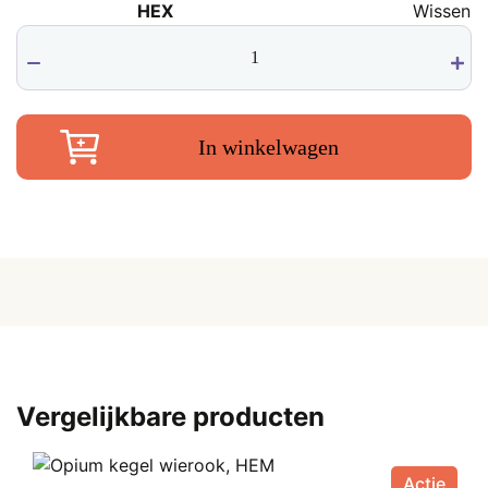
€
HEX
Wissen
€ 0,99.
Vanilla
€
Cinnamon
wierook
(Vanille
Kaneel),
In winkelwagen
HEM
aantal
Vergelijkbare producten
Actie