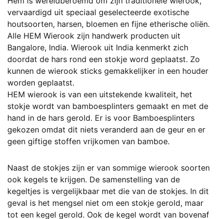
Hem is wereldberoemd om zijn traditionele wierook,
kan
vervaardigd uit speciaal geselecteerde exotische
gekozen
houtsoorten, harsen, bloemen en fijne etherische oliën.
worden
Alle HEM Wierook zijn handwerk producten uit
op
Bangalore, India. Wierook uit India kenmerkt zich
de
doordat de hars rond een stokje word geplaatst. Zo
productpagina
kunnen de wierook sticks gemakkelijker in een houder
worden geplaatst.
HEM wierook is van een uitstekende kwaliteit, het
stokje wordt van bamboesplinters gemaakt en met de
hand in de hars gerold. Er is voor Bamboesplinters
gekozen omdat dit niets veranderd aan de geur en er
geen giftige stoffen vrijkomen van bamboe.
Naast de stokjes zijn er van sommige wierook soorten
ook kegels te krijgen. De samenstelling van de
kegeltjes is vergelijkbaar met die van de stokjes. In dit
geval is het mengsel niet om een stokje gerold, maar
tot een kegel gerold. Ook de kegel wordt van bovenaf