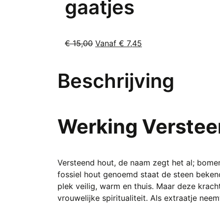
gaatjes
kan
gekozen
worden
Oorspronkelijke
Huidige
€
15,00
Vanaf
€
7,45
op
Dit
prijs
prijs
de
product
was:
is:
productpagina
Beschrijving
heeft
€ 15,00.
Vanaf
meerdere
€ 7,45.
variaties.
Deze
Werking Verstee
optie
kan
gekozen
worden
Versteend hout, de naam zegt het al; bomen
op
fossiel hout genoemd staat de steen beken
de
plek veilig, warm en thuis. Maar deze krach
productpagina
vrouwelijke spiritualiteit. Als extraatje ne