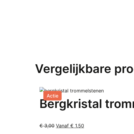
Vergelijkbare pr
Actie
Bergkristal trom
Oorspronkelijke
Huidige
€
3,00
Vanaf
€
1,50
Dit
prijs
prijs