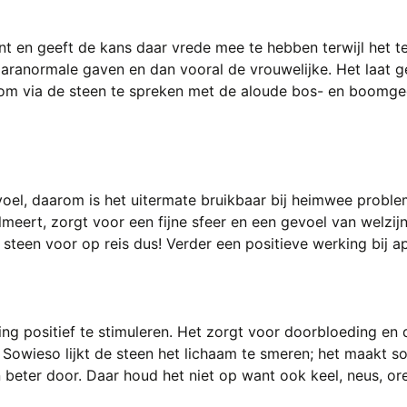
ent en geeft de kans daar vrede mee te hebben terwijl het t
aranormale gaven en dan vooral de vrouwelijke. Het laat 
 om via de steen te spreken met de aloude bos- en boomgee
oel, daarom is het uitermate bruikbaar bij heimwee proble
kalmeert, zorgt voor een fijne sfeer en een gevoel van welzi
teen voor op reis dus! Verder een positieve werking bij ap
ing positief te stimuleren. Het zorgt voor doorbloeding e
Sowieso lijkt de steen het lichaam te smeren; het maakt so
beter door. Daar houd het niet op want ook keel, neus, ore