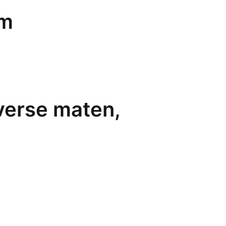
am
iverse maten,