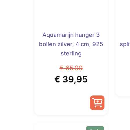
Aquamarijn hanger 3
bollen zilver, 4 cm, 925
spl
sterling
€
65,00
Oorspronkelijke
Huidige
€
39,95
prijs
prijs
was:
is:
€ 65,00.
€ 39,95.