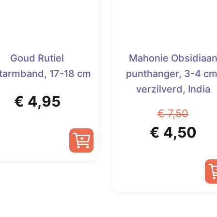
Goud Rutiel
Mahonie Obsidiaa
itarmband, 17-18 cm
punthanger, 3-4 cm
verzilverd, India
€
4,95
€
7,50
Oorspronk
Hu
€
4,50
prijs
pri
was:
is:
€ 7,50.
€ 