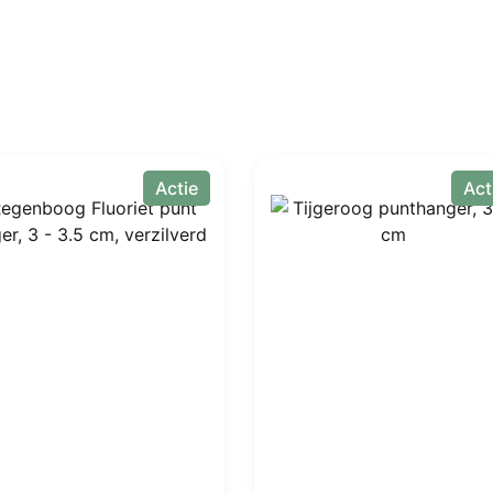
Actie
Act