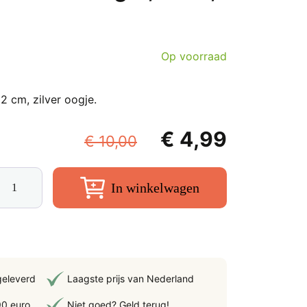
Op voorraad
2 cm, zilver oogje.
Oorspronkelijke
Huidige
€
4,99
€
10,00
prijs
prijs
ztuliet
was:
is:
In winkelwagen
lsteen
€ 10,00.
€ 4,99.
ger,
ver
je
geleverd
Laagste prijs van Nederland
tal
90 euro
Niet goed? Geld terug!