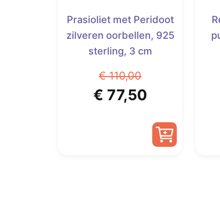
Prasioliet met Peridoot
R
zilveren oorbellen, 925
p
sterling, 3 cm
€
110,00
Oorspronkelijke
Huidige
€
77,50
prijs
prijs
was:
is:
€ 110,00.
€ 77,50.