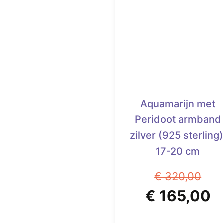
Aquamarijn met
Peridoot armband
zilver (925 sterling)
17-20 cm
€
320,00
Oorspronke
H
€
165,00
prijs
pr