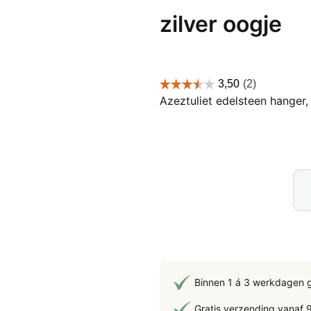
zilver oogje
Azeztuliet edelsteen hanger, 
Aze
ede
han
2
cm,
zil
oog
Binnen 1 á 3 werkdagen 
aan
Gratis verzending vanaf 