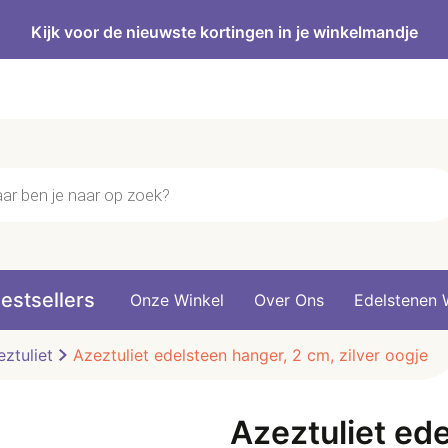
Kijk voor de nieuwste kortingen in je winkelmandje
n
estsellers
Onze Winkel
Over Ons
Edelstenen 
ztuliet
Azeztuliet edelsteen hanger, 2 cm, zilver oogje
Azeztuliet ed