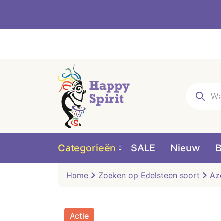
Producte
zoeken
Categorieën
SALE
Nieuw
B
Home
Zoeken op Edelsteen soort
Aze
Actie