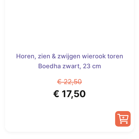
worden
op
de
productpagina
Horen, zien & zwijgen wierook toren
Boedha zwart, 23 cm
€
22,50
Oorspronkelijke
Huidige
€
17,50
prijs
prijs
was:
is:
€ 22,50.
€ 17,50.