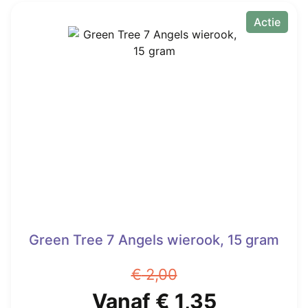
Actie
Green Tree 7 Angels wierook, 15 gram
€
2,00
Oorspronkelijke
Huidige
Vanaf
€
1,35