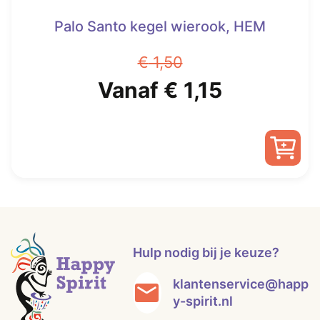
Palo Santo kegel wierook, HEM
€
1,50
Oorspronkelijke
Huidige
Vanaf
€
1,15
prijs
prijs
was:
is:
Dit
€ 1,50.
Vanaf
product
heeft
€ 1,15.
meerdere
variaties.
Hulp nodig bij je keuze?
Deze
optie
klantenservice@happ
kan
y-spirit.nl
gekozen