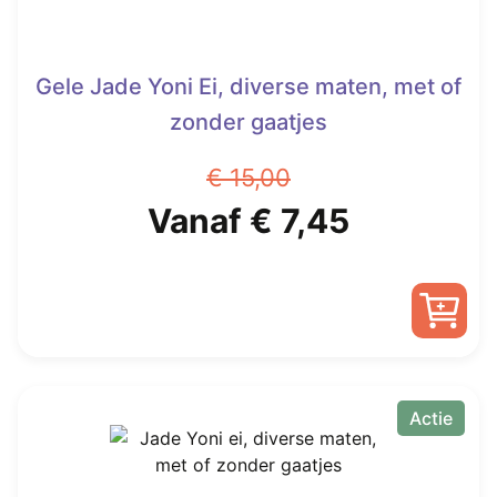
Gele Jade Yoni Ei, diverse maten, met of
zonder gaatjes
€
15,00
Oorspronkelijke
Huidige
Vanaf
€
7,45
prijs
prijs
was:
is:
Dit
€ 15,00.
Vanaf
product
heeft
Actie
€ 7,45.
meerdere
variaties.
Deze