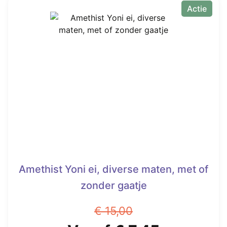
heeft
Actie
€ 7,45.
meerdere
variaties.
Deze
optie
kan
gekozen
worden
op
de
productpagina
Amethist Yoni ei, diverse maten, met of
zonder gaatje
€
15,00