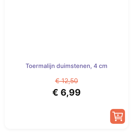
Toermalijn duimstenen, 4 cm
€
12,50
Oorspronkelijke
Huidige
€
6,99
prijs
prijs
was:
is: