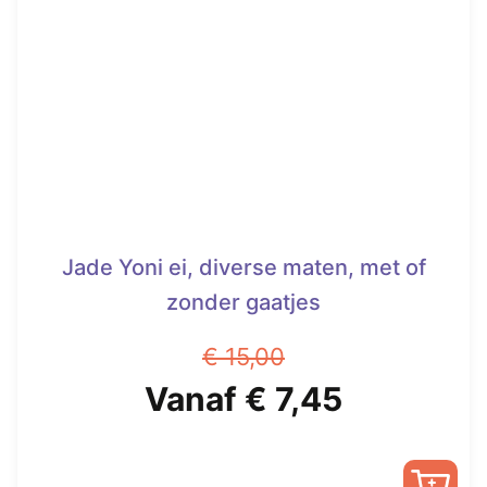
optie
kan
gekozen
worden
op
de
productpagina
Jade Yoni ei, diverse maten, met of
zonder gaatjes
€
15,00
Oorspronkelijke
Huidige
Vanaf
€
7,45
prijs
prijs