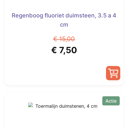
Regenboog fluoriet duimsteen, 3.5 a 4
cm
€
15,00
Oorspronkelijke
Huidige
€
7,50
prijs
prijs
was:
is:
€ 15,00.
€ 7,50.
Actie