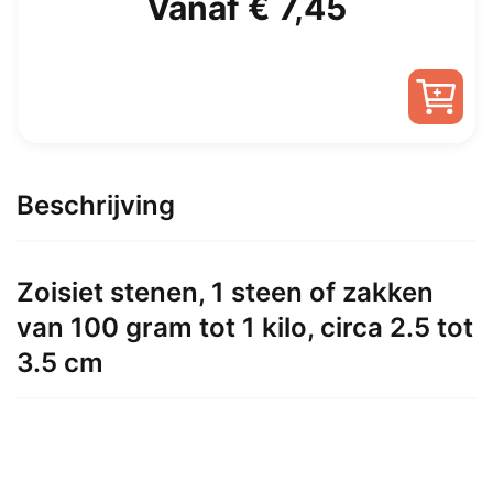
Oorspronkelijke
Huidige
Vanaf
€
7,45
prijs
prijs
was:
is:
Dit
€ 15,00.
Vanaf
product
heeft
Beschrijving
€ 7,45.
meerdere
variaties.
Deze
Zoisiet stenen, 1 steen of zakken
optie
van 100 gram tot 1 kilo, circa 2.5 tot
kan
gekozen
3.5 cm
worden
op
de
productpagina