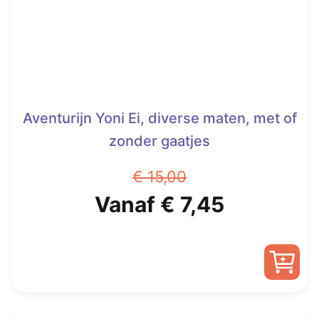
worden
op
de
productpagina
Aventurijn Yoni Ei, diverse maten, met of
zonder gaatjes
€
15,00
Oorspronkelijke
Huidige
Vanaf
€
7,45
prijs
prijs
was:
is:
Dit
€ 15,00.
Vanaf
product