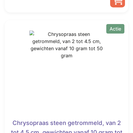
was:
is:
Dit
€ 15,00.
Vanaf
product
heeft
Actie
€ 7,45.
meerdere
variaties.
Deze
optie
kan
gekozen
worden
op
de
productpagina
Chrysopraas steen getrommeld, van 2
tot 4.5 cm, gewichten vanaf 10 gram tot