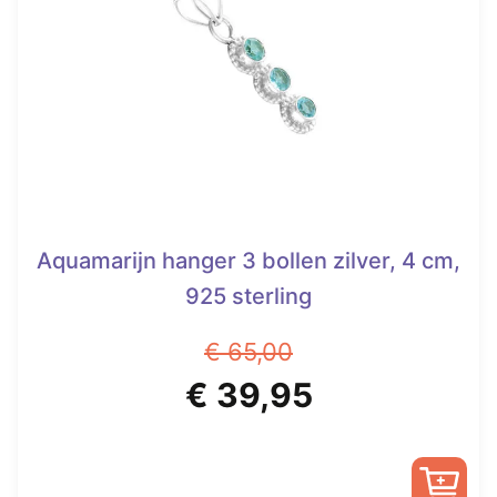
Aquamarijn hanger 3 bollen zilver, 4 cm,
925 sterling
€
65,00
Oorspronkelijke
Huidige
€
39,95
prijs
prijs