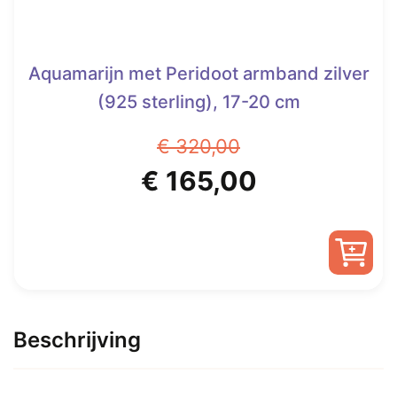
Aquamarijn met Peridoot armband zilver
(925 sterling), 17-20 cm
€
320,00
Oorspronkelijke
Huidige
€
165,00
prijs
prijs
was:
is:
€ 320,00.
€ 165,00.
Beschrijving