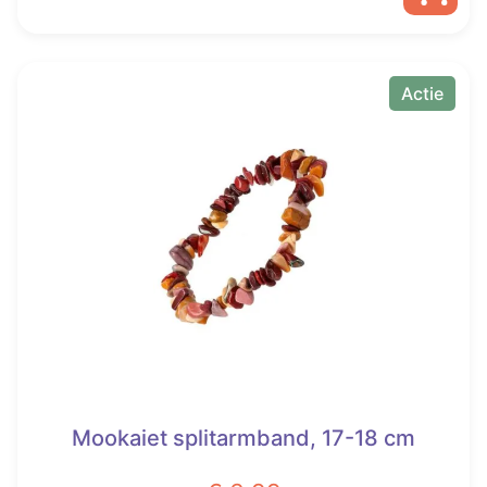
was:
is:
€ 65,00.
€ 39,95.
Actie
Mookaiet splitarmband, 17-18 cm