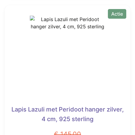
€ 75,00.
€ 45,00.
Actie
Lapis Lazuli met Peridoot hanger zilver,
4 cm, 925 sterling
€
145,00