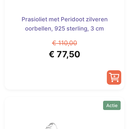
Prasioliet met Peridoot zilveren
oorbellen, 925 sterling, 3 cm
€
110,00
Oorspronkelijke
Huidige
€
77,50
prijs
prijs
was:
is:
€ 110,00.
€ 77,50.
Actie